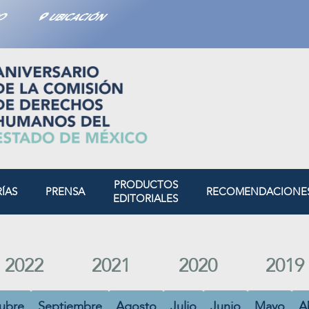
TO
UBICACIÓN
PRODUCTOS
RÍAS
PRENSA
RECOMENDACIONE
EDITORIALES
2022
2021
2020
2019
ubre
Septiembre
Agosto
Julio
Junio
Mayo
Ab