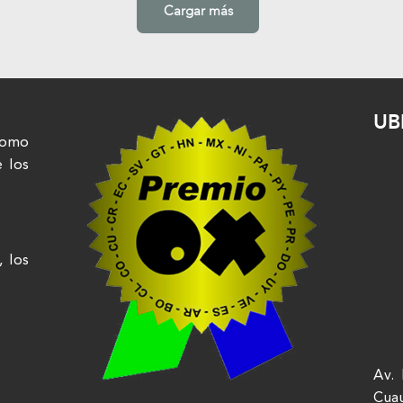
Cargar más
UB
nomo
e los
, los
Av. 
Cua