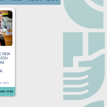
E VIDA
CIÓN
AS
A:
de 2023
Leer más