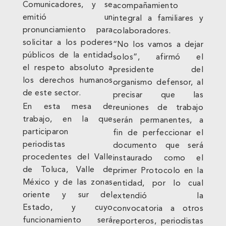
Comunicadores, y se
acompañamiento
emitió un
integral a familiares y
pronunciamiento para
colaboradores.
solicitar a los poderes
“No los vamos a dejar
públicos de la entidad
solos”, afirmó el
el respeto absoluto a
presidente del
los derechos humanos
organismo defensor, al
de este sector.
precisar que las
En esta mesa de
reuniones de trabajo
trabajo, en la que
serán permanentes, a
participaron
fin de perfeccionar el
periodistas
documento que será
procedentes del Valle
instaurado como el
de Toluca, Valle de
primer Protocolo en la
México y de las zonas
entidad, por lo cual
oriente y sur del
extendió la
Estado, y cuyo
convocatoria a otros
funcionamiento será
reporteros, periodistas