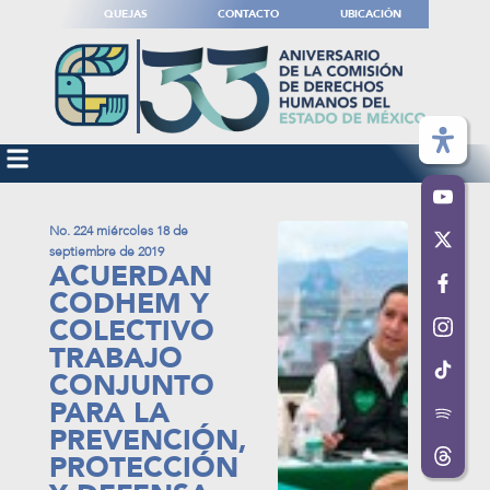
QUEJAS
CONTACTO
UBICACIÓN
No. 224 miércoles 18 de
septiembre de 2019
ACUERDAN
CODHEM Y
COLECTIVO
TRABAJO
CONJUNTO
PARA LA
PREVENCIÓN,
PROTECCIÓN