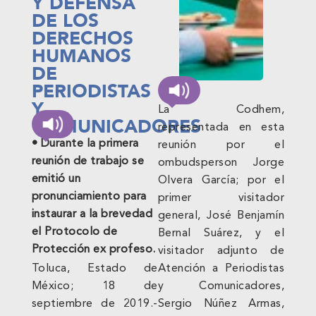
Y DEFENSA
DE LOS
DERECHOS
HUMANOS
DE
PERIODISTAS
Y
La Codhem,
COMUNICADORES
representada en esta
• Durante la primera
reunión por el
reunión de trabajo se
ombudsperson Jorge
emitió un
Olvera García; por el
pronunciamiento para
primer visitador
instaurar a la brevedad
general, José Benjamín
el Protocolo de
Bernal Suárez, y el
Protección ex profeso.
visitador adjunto de
Toluca, Estado de
Atención a Periodistas
México; 18 de
y Comunicadores,
septiembre de 2019.-
Sergio Núñez Armas,