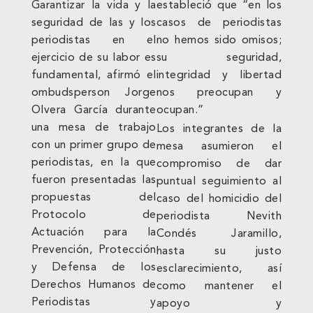
Garantizar la vida y la
estableció que “en los
seguridad de las y los
casos de periodistas
periodistas en el
no hemos sido omisos;
ejercicio de su labor es
su seguridad,
fundamental, afirmó el
integridad y libertad
ombudsperson Jorge
nos preocupan y
Olvera García durante
ocupan.”
una mesa de trabajo
Los integrantes de la
con un primer grupo de
mesa asumieron el
periodistas, en la que
compromiso de dar
fueron presentadas las
puntual seguimiento al
propuestas del
caso del homicidio del
Protocolo de
periodista Nevith
Actuación para la
Condés Jaramillo,
Prevención, Protección
hasta su justo
y Defensa de los
esclarecimiento, así
Derechos Humanos de
como mantener el
Periodistas y
apoyo y