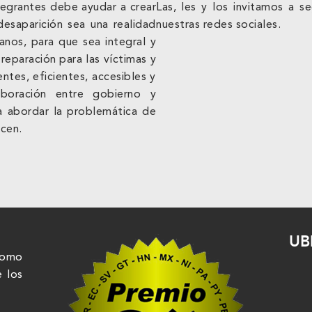
tegrantes debe ayudar a crear
Las, les y los invitamos a 
esaparición sea una realidad
nuestras redes sociales.
anos, para que sea integral y
a reparación para las víctimas y
ntes, eficientes, accesibles y
aboración entre gobierno y
ra abordar la problemática de
ecen.
UB
nomo
e los