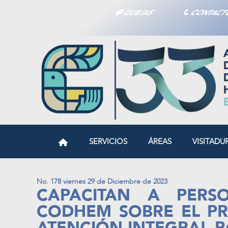
QUEJAS
CONTAC
SERVICIOS
ÁREAS
VISITADU
No. 178 viernes 29 de Diciembre de 2023
CAPACITAN A PERS
CODHEM SOBRE EL P
ATENCIÓN INTEGRAL P