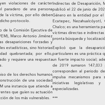
en violaciones de carácter
Indirectas de Desaparición,
el paradero de una persona
publicó el 22 de junio de 20
 de la víctima, por ello deben
Género en la entidad por el
 dicho protocolo.
Ecatepec, Nezahualcóyotl, C
Chalco; es una herramienta pa
co de la Comisión Ejecutiva de
víctimas directas e indirecta
VEM), Marco Antonio Jiménez
pronta búsqueda y localizaci
as desapariciones forzadas y
s estadísticas, sino historias
Explicó que la desaparic
edad quebrantada; por ello,
particulares es una práctica
ado y requiere una respuesta
un fuerte impacto social; ade
s.
de 2019 sumaron 147,033 p
corresponden al periodo de
miso de los derechos humanos
impulsa mecanismos para su
construcción de una sociedad
iniciativas legislativas 
M una instancia que atiende a
especializadas.
erentes que guíen su actuación
ción de los más vulnerables.
***