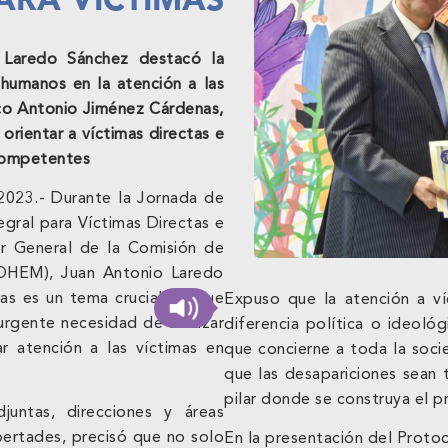
 Laredo Sánchez destacó la
 humanos en la atención a las
rco Antonio Jiménez Cárdenas,
orientar a víctimas directas e
s competentes
2023.- Durante la Jornada de
gral para Víctimas Directas e
or General de la Comisión de
DHEM), Juan Antonio Laredo
as es un tema crucial porque
Expuso que la atención a ví
a urgente necesidad de abrazar
diferencia política o ideoló
r atención a las víctimas en
que concierne a toda la socie
que las desapariciones sean
pilar donde se construya el p
juntas, direcciones y áreas
ibertades, precisó que no solo
En la presentación del Protoc