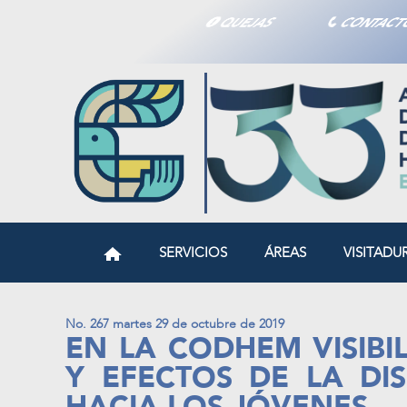
QUEJAS
CONTAC
SERVICIOS
ÁREAS
VISITADU
No. 267 martes 29 de octubre de 2019
EN LA CODHEM VISIBI
Y EFECTOS DE LA DI
HACIA LOS JÓVENES