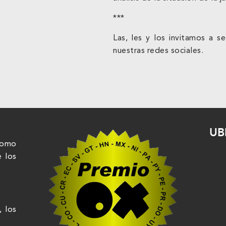
***
Las, les y los invitamos a 
nuestras redes sociales.
UB
nomo
e los
, los