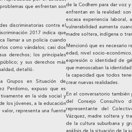
de la Codhem para dar voz y v
es problemas que enfrentan son
enfrentan en la realidad: so
escasa experiencia laboral,
des discriminatorias contra el
vulnerabilidad aumenta cuand
scriminación 2017 indica que
madre soltera, indígena o tra
ica llamar a un policía cuando
Mencionó que es necesario re
arlos como vándalos; casi dos
edad, nivel socio-económico, 
us derechos; los principales
expresión o identidad de gén
 público; y sus derechos más
que menoscaban la identidad 
ualdad, detalló.
la capacidad que todos tenem
 a Grupos en Situación de
crear nuevas realidades.
énez Perdomo, expuso que es
En el conversatorio también 
tivamente en la vida social y
del Consejo Consultivo d
de los jóvenes, a la educación
representante del Colecti
 valor, representa una fuente
Vázquez, madre soltera y tra
de la cultura suburbana y gr
análisis de la situación de la 