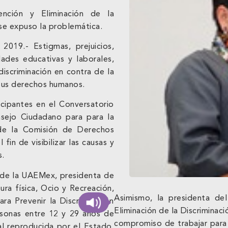
nción y Eliminación de la
 se expuso la problemática.
019.- Estigmas, prejuicios,
ades educativas y laborales,
discriminación en contra de la
 sus derechos humanos.
icipantes en el Conversatorio
nsejo Ciudadano para para la
 de la Comisión de Derechos
n de visibilizar las causas y
s.
 de la UAEMex, presidenta de
ra física, Ocio y Recreación,
Asimismo, la presidenta de
ra Prevenir la Discriminación
Eliminación de la Discriminac
rsonas entre 12 y 29 años de
compromiso de trabajar para 
al reproducida por el Estado,