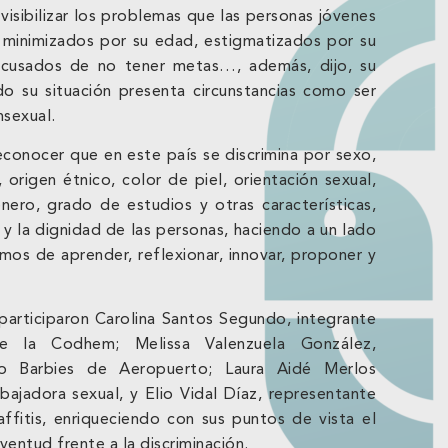
isibilizar los problemas que las personas jóvenes
n minimizados por su edad, estigmatizados por su
 acusados de no tener metas…, además, dijo, su
o su situación presenta circunstancias como ser
nsexual.
conocer que en este país se discrimina por sexo,
origen étnico, color de piel, orientación sexual,
ero, grado de estudios y otras características,
y la dignidad de las personas, haciendo a un lado
os de aprender, reflexionar, innovar, proponer y
participaron Carolina Santos Segundo, integrante
e la Codhem; Melissa Valenzuela González,
vo Barbies de Aeropuerto; Laura Aidé Merlos
bajadora sexual, y Elio Vidal Díaz, representante
affitis, enriqueciendo con sus puntos de vista el
juventud frente a la discriminación.