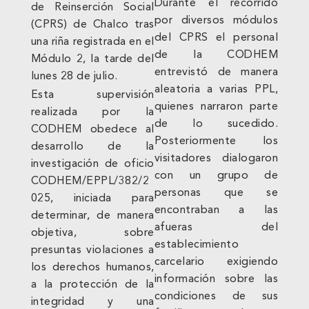
Durante el recorrido
de Reinserción Social
por diversos módulos
(CPRS) de Chalco tras
del CPRS el personal
una riña registrada en el
de la CODHEM
Módulo 2, la tarde del
entrevistó de manera
lunes 28 de julio.
aleatoria a varias PPL,
Esta supervisión
quienes narraron parte
realizada por la
de lo sucedido.
CODHEM obedece al
Posteriormente los
desarrollo de la
visitadores dialogaron
investigación de oficio
con un grupo de
CODHEM/EPPL/382/2
personas que se
025, iniciada para
encontraban a las
determinar, de manera
afueras del
objetiva, sobre
establecimiento
presuntas violaciones a
carcelario exigiendo
los derechos humanos,
información sobre las
a la protección de la
condiciones de sus
integridad y una