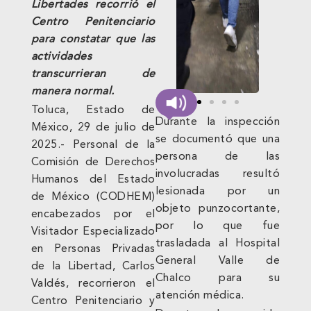
Libertades recorrió el
Centro Penitenciario
para constatar que las
actividades
transcurrieran de
manera normal.
Toluca, Estado de
Durante la inspección
México, 29 de julio de
se documentó que una
2025.- Personal de la
persona de las
Comisión de Derechos
involucradas resultó
Humanos del Estado
lesionada por un
de México (CODHEM)
objeto punzocortante,
encabezados por el
por lo que fue
Visitador Especializado
trasladada al Hospital
en Personas Privadas
General Valle de
de la Libertad, Carlos
Chalco para su
Valdés, recorrieron el
atención médica.
Centro Penitenciario y