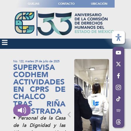
QUEJAS
CONTACTO
UBICACIÓN
No. 122, martes 29 de julio de 2025
SUPERVISA
CODHEM
ACTIVIDADES
EN CPRS DE
CHALCO
TRAS RIÑA
REGISTRADA
•
Personal de la Casa
de la Dignidad y las