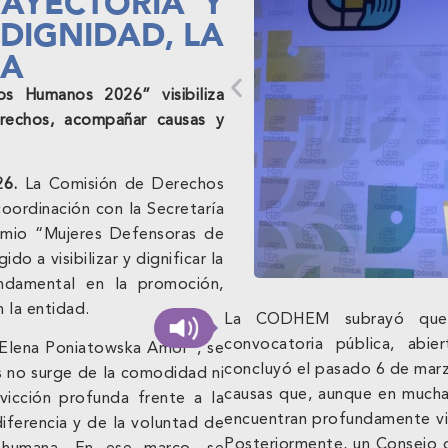
AYECTORIA Y
DIGNIDAD, LA
IA
s Humanos 2026” visibiliza
erechos, acompañar causas y
26.
La Comisión de Derechos
rdinación con la Secretaría
remio “Mujeres Defensoras de
 a visibilizar y dignificar la
undamental en la promoción,
 la entidad.
La CODHEM subrayó que 
convocatoria pública, abie
 “Elena Poniatowska Amor”, se
concluyó el pasado 6 de marzo
 no surge de la comodidad ni
causas que, aunque en muchas
vicción profunda frente a la
encuentran profundamente vin
ndiferencia y de la voluntad de
Posteriormente, un Consejo d