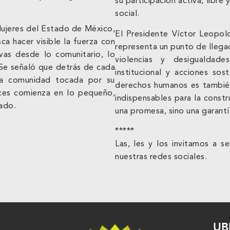
su participación activa, libre
social.
Mujeres del Estado de México,
El Presidente Víctor Leopo
a hacer visible la fuerza con
representa un punto de llegad
vas desde lo comunitario, lo
violencias y desigualdad
l. Se señaló que detrás de cada
institucional y acciones so
una comunidad tocada por su
derechos humanos es también 
ces comienza en lo pequeño,
indispensables para la const
tado.
una promesa, sino una garantí
*****
Las, les y los invitamos a 
nuestras redes sociales.
UB