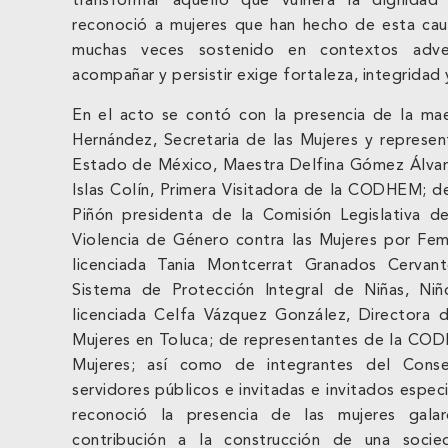
transformar aquello que vulnera la dignida
reconoció a mujeres que han hecho de esta cau
muchas veces sostenido en contextos adve
acompañar y persistir exige fortaleza, integridad 
En el acto se contó con la presencia de la ma
Hernández, Secretaria de las Mujeres y represe
Estado de México, Maestra Delfina Gómez Álvarez
Islas Colín, Primera Visitadora de la CODHEM; de
Piñón presidenta de la Comisión Legislativa d
Violencia de Género contra las Mujeres por Femi
licenciada Tania Montcerrat Granados Cervante
Sistema de Protección Integral de Niñas, Ni
licenciada Celfa Vázquez González, Directora de
Mujeres en Toluca; de representantes de la CODH
Mujeres; así como de integrantes del Consej
servidores públicos e invitadas e invitados especi
reconoció la presencia de las mujeres galar
contribución a la construcción de una socied