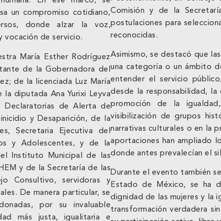
d humana. En ese marco, se
Comisión y de la Secretarí
sa un compromiso cotidiano,
postulaciones para selecciona
rsos, donde alzar la voz,
reconocidas.
y vocación de servicio.
Asimismo, se destacó que la
estra María Esther Rodríguez
una categoría o un ámbito d
ntante de la Gobernadora del
entender el servicio público
; de la licenciada Luz María
desde la responsabilidad, la
 la diputada Ana Yurixi Leyva
promoción de la igualdad
e Declaratorias de Alerta de
visibilización de grupos his
nicidio y Desaparición, de la
narrativas culturales o en la 
s, Secretaria Ejecutiva del
aportaciones han ampliado lo
ños y Adolescentes, y de la
donde antes prevalecían el sil
l Instituto Municipal de las
EM y de la Secretaría de las
Durante el evento también se
o Consultivo, servidoras y
Estado de México, se ha d
ales. De manera particular, se
dignidad de las mujeres y la 
donadas, por su invaluable
transformación verdadera sin 
ad más justa, igualitaria e