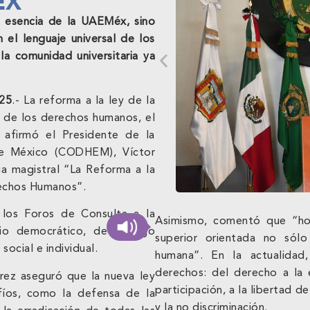
ÉX
a esencia de la UAEMéx, sino
n el lenguaje universal de los
a comunidad universitaria ya
025
.- La reforma a la ley de la
le de los derechos humanos, el
a, afirmó el Presidente de la
e México (CODHEM), Víctor
a magistral “La Reforma a la
rechos Humanos”.
los Foros de Consulta a la
Asimismo, comentó que “ho
cio democrático, de diálogo
superior orientada no sólo
social e individual.
humana”. En la actualidad,
derechos: del derecho a la 
érez aseguró que la nueva ley
participación, a la libertad d
fíos, como la defensa de la
y la no discriminación.