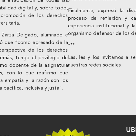
, la erradicación de todas las
abilidad digital y, sobre todo,
Finalmente, expresó la di
y promoción de los derechos
proceso de reflexión y ca
rsitaria.
experiencia institucional y 
organismo defensor de los d
a Zarza Delgado, alumnado e
uró que “como egresado de la
***
perspectiva de los derechos
Las, les y los invitamos a 
más, tengo el privilegio de
nuestras redes sociales.
mo docente de la asignatura
s, con lo que reafirmo que
a empatía y la razón son los
pacífica, inclusiva y justa”.
UB