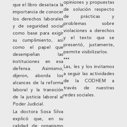
opiniones y propuestas
que el libro desataca la
de solución respecto
importancia de conocer
de prácticas y
los derechos laborales
problemas sobre
y de seguridad social
violaciones a derechos
como base para exigir
y el texto que se
su cumplimiento, así
presentó, justamente,
como el papel que
permite visibilizarlos.
desempeñan las
***
instituciones en esa
Las, les y los invitamos
defensa. Asimismo,
a seguir las actividades
dijeron, aborda los
de la CODHEM a
alcances de la reforma
través de nuestras
laboral y la transición
redes sociales.
de la justicia laboral al
Poder Judicial.
La doctora Sosa Silva
explicó que, en su
calidad de organismo