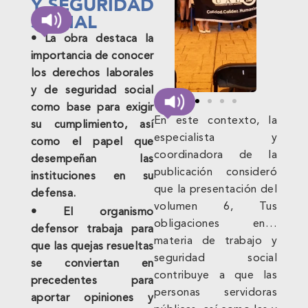
Y SEGURIDAD
SOCIAL
• La obra destaca la
importancia de conocer
los derechos laborales
y de seguridad social
como base para exigir
En este contexto, la
su cumplimiento, así
especialista y
como el papel que
coordinadora de la
desempeñan las
publicación consideró
instituciones en su
que la presentación del
defensa.
volumen 6, Tus
• El organismo
obligaciones en…
defensor trabaja para
materia de trabajo y
que las quejas resueltas
seguridad social
se conviertan en
contribuye a que las
precedentes para
personas servidoras
aportar opiniones y