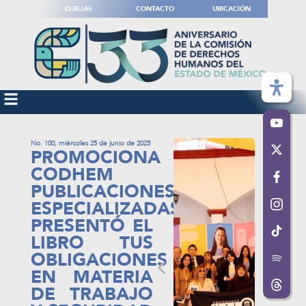
QUEJAS
CONTACTO
UBICACIÓN
No. 100, miércoles 25 de junio de 2025
PROMOCIONA
CODHEM
PUBLICACIONES
ESPECIALIZADAS;
PRESENTÓ EL
LIBRO TUS
OBLIGACIONES
EN MATERIA
DE TRABAJO