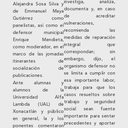
investiga, analiza,
Alejandra Sosa Silva y
documenta y, en caso
de Emmanuel Maya
de acreditar
Gutiérrez como
vulneraciones,
panelistas, así como el
recomienda las
defensor municipal
medidas de reparación
Enrique Mendieta,
integral que
como moderador, en el
correspondan; sin
marco de las jornadas
embargo, dijo, el
itinerantes de
organismo defensor no
socialización de
se limita a cumplir con
publicaciones.
esa importante labor,
Ante alumnas y
trabaja para que los
alumnos de la
casos resueltos sobre
Universidad Alfa
trabajo y seguridad
Lambda (UAL) de
social sean fuente
Xonacatlán y público
importante para sentar
en general, la y los
precedentes y aportar
ponentes comentaron