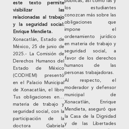
públicas, así como las y
este texto permite
los estudiantes
visibilizar las
conozcan más sobre las
relacionadas al trabajo
obligaciones que
y la seguridad social:
impone el
Enrique Mendieta.
ordenamiento jurídico
Xonacatlán, Estado de
en materia de trabajo y
México, 25 de junio de
seguridad social, a
2025.- La Comisión de
favor de los derechos
Derechos Humanos del
humanos de las
Estado de México
personas trabajadoras.
(CODHEM) presentó
Al respecto, el
en el Palacio Municipal
moderador y defensor
de Xonacatlán, el libro
municipal de
Tus obligaciones en…
Xonacatlán, Enrique
materia de trabajo y
Mendieta, aseguró que
seguridad social, con la
la Casa de la Dignidad
participación de la
y de las Libertades
doctora Gabriela