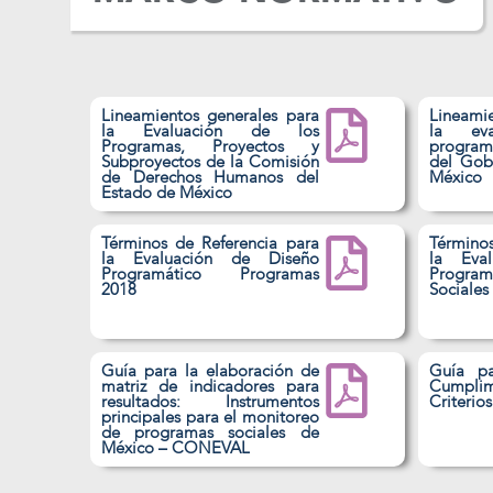
Lineamientos generales para
Lineami
Saber más
Saber más
la Evaluación de los
la ev
Programas, Proyectos y
program
Subproyectos de la Comisión
del Gob
1. Convenio para la mejora del
1. Evaluación Prog
de Derechos Humanos del
México​
Estado de México
desempeño y resultados del
2015
programa anual de evaluación
Términos de Referencia para
Término
2016
la Evaluación de Diseño
la Eva
Programático Programas
Program
2018​
Sociales
2. PAE 2016
3. Informe final de evaluación
Guía para la elaboración de
Guía pa
de diseño programático 2016
matriz de indicadores para
Cumpl
resultados: Instrumentos
Criteri
principales para el monitoreo
de programas sociales de
México – CONEVAL