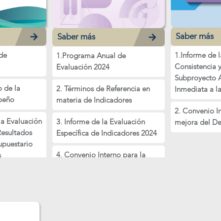
Saber más
Saber más
de
1.Informe de 
1.Programa Anual de
Consistencia 
Evaluación 2024
Subproyecto 
o de la
2. Términos de Referencia en
Inmediata a l
peño
materia de Indicadores
2. Convenio I
 la Evaluación
3. Informe de la Evaluación
mejora del D
Resultados
Específica de Indicadores 2024
upuestario
4. Convenio Interno para la
s
Mejora de Desempeño 2024
rial”
5. Acta de Atención de los
Aspectos Susceptibles de
Mejora identificados en el