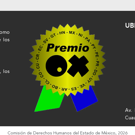
UB
nomo
e los
, los
Av. 
Cua
Comisión de Derechos Humanos del Estado de México, 2026