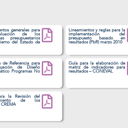
entos generales para
Lineamientos y reglas para la
Saber más
aluación de los
implementación del
as presupuestarios
presupuesto basado en
ierno del Estado de
resultados (PbR) marzo 2010​
ramática
1. Métrica 2014
s de Referencia para
Guía para la elaboración de
luación de Diseño
matriz de indicadores para
ático Programas No
resultados – CONEVAL​
ra la Revisión del
imiento de los
os CREMA