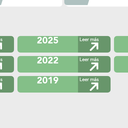
evaluación de
1. Informe de 
1. Informe final de evaluación
o al
proceso “Pres
de procesos del Proyecto de
por usuario y 
Capacitación
o para la
2. Convenio p
2. Convenio interno para la
peño
desempeño y r
mejora del desempeño
2025
s
Leer más
programa anu
rencia para
3. Términos de referencia para
2018
iseño
la evaluación de procesos del
2022
s
Leer más
Proyecto de Capacitación
2019
s
Leer más