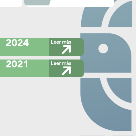
1. Informe de la Evaluación de
la evaluación al
Diseño Programático del
entación de queja
Proyecto Desarrollo
por oficio”
Institucional para los Derechos
ara la mejora del
Humanos 2017
esultados del
2024
Leer más
2. Convenio para la mejora del
al de evaluación
desempeño y resultados del
programa anual de evaluación
2021
Leer más
2017