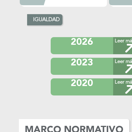
1.Informe final de 
1.Informe final de evaluación de
diseño programátic
diseño programático al
proyecto
proyecto
IGUALDAD
2. Convenio intern
2. Convenio interno para la
mejora del desem
mejora del desempeño
2026
Leer má
3. Términos de refe
3. Programa Anual de
la evaluación de d
Evaluación 2021
2023
Leer má
programático
2020
Leer má
MARCO NORMATIVO