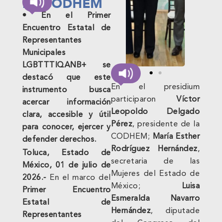
LA CODHEM
• En el Primer
Encuentro Estatal de
Representantes
Municipales
LGBTTTIQANB+ se
destacó que este
En el presidium
instrumento busca
participaron
Víctor
acercar información
Leopoldo Delgado
clara, accesible y útil
Pérez
, presidente de la
para conocer, ejercer y
CODHEM;
María Esther
defender derechos.
Rodríguez Hernández
,
Toluca, Estado de
secretaria de las
México, 01 de julio de
Mujeres del Estado de
2026.-
En el marco del
México;
Luisa
Primer Encuentro
Esmeralda Navarro
Estatal de
Hernández
, diputade
Representantes