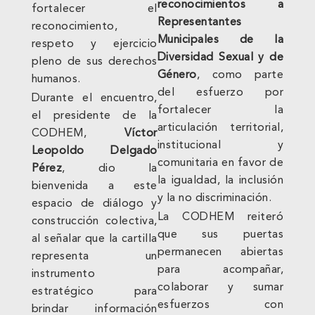
reconocimientos a
fortalecer el
Representantes
reconocimiento,
Municipales de la
respeto y ejercicio
Diversidad Sexual y de
pleno de sus derechos
Género
, como parte
humanos.
del esfuerzo por
Durante el encuentro,
fortalecer la
el presidente de la
articulación territorial,
CODHEM,
Víctor
institucional y
Leopoldo Delgado
comunitaria en favor de
Pérez
, dio la
la igualdad, la inclusión
bienvenida a este
y la no discriminación.
espacio de diálogo y
La CODHEM reiteró
construcción colectiva,
que sus puertas
al señalar que la cartilla
permanecen abiertas
representa un
para acompañar,
instrumento
colaborar y sumar
estratégico para
esfuerzos con
brindar información