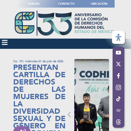
QUEJAS
CONTACTO
UBICACIÓN
No. 101, miércoles 01 de julio de 2026
PRESENTAN
CARTILLA DE
DERECHOS
DE LAS
MUJERES DE
LA
DIVERSIDAD
SEXUAL Y DE
GÉNERO EN