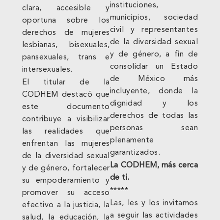
instituciones,
clara, accesible y
municipios, sociedad
oportuna sobre los
civil y representantes
derechos de mujeres
de la diversidad sexual
lesbianas, bisexuales,
y de género, a fin de
pansexuales, trans e
consolidar un Estado
intersexuales.
de México más
El titular de la
incluyente, donde la
CODHEM destacó que
dignidad y los
este documento
derechos de todas las
contribuye a visibilizar
personas sean
las realidades que
plenamente
enfrentan las mujeres
garantizados.
de la diversidad sexual
La CODHEM, más cerca
y de género, fortalecer
de ti.
su empoderamiento y
*****
promover su acceso
Las, les y los invitamos
efectivo a la justicia, la
a seguir las actividades
salud, la educación, la