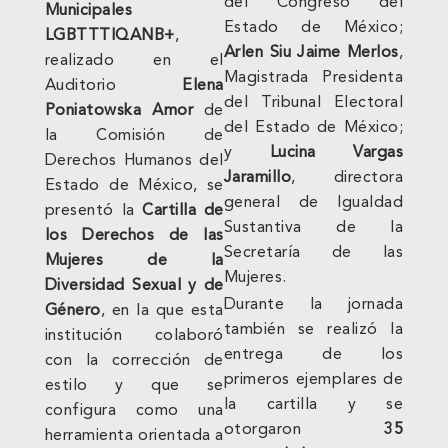
del Congreso del
Municipales
Estado de México;
LGBTTTIQANB+
,
Arlen Siu Jaime Merlos
,
realizado en el
Magistrada Presidenta
Auditorio
Elena
del Tribunal Electoral
Poniatowska Amor
de
del Estado de México;
la Comisión de
y
Lucina Vargas
Derechos Humanos del
Jaramillo
, directora
Estado de México, se
general de Igualdad
presentó la
Cartilla de
Sustantiva de la
los Derechos de las
Secretaría de las
Mujeres de la
Mujeres.
Diversidad Sexual y de
Durante la jornada
Género
, en la que esta
también se realizó la
institución colaboró
entrega de los
con la corrección de
primeros ejemplares de
estilo y que se
la cartilla y se
configura como una
otorgaron
35
herramienta orientada a