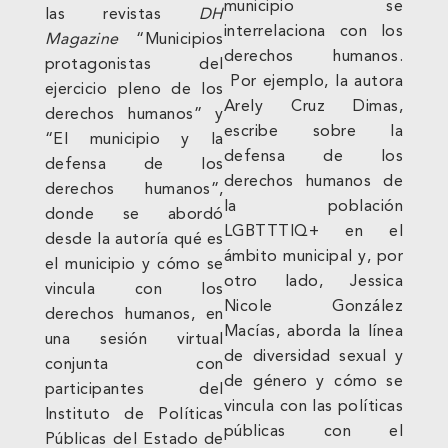
municipio se
las revistas
DH
interrelaciona con los
Magazine
“Municipios
derechos humanos.
protagonistas del
Por ejemplo, la autora
ejercicio pleno de los
Arely Cruz Dimas,
derechos humanos” y
escribe sobre la
“El municipio y la
defensa de los
defensa de los
derechos humanos de
derechos humanos”,
la población
donde se abordó
LGBTTTIQ+ en el
desde la autoría qué es
ámbito municipal y, por
el municipio y cómo se
otro lado, Jessica
vincula con los
Nicole González
derechos humanos, en
Macías, aborda la línea
una sesión virtual
de diversidad sexual y
conjunta con
de género y cómo se
participantes del
vincula con las políticas
Instituto de Políticas
públicas con el
Públicas del Estado de