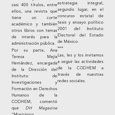
estrategia integral,
casi 400 títulos, entre
segundo lugar, en el
ellos, una revista que
concurso estatal de
tiene un corte
tesis y ensayo político
académico y también
2001 del Instituto
otros libros con temas
Electoral del Estado
de interés para la
de México.
administración pública.
***
Por su parte, Ana
Las, les y los invitamos
Teresa Mejía
a seguir las actividades
Hernández, encargada
de la CODHEM a
de la Dirección del
través de nuestras
Instituto de
redes sociales.
Investigaciones y
Formación en Derechos
Humanos de la
CODHEM, comentó
que
DH Magazine
“Municipios