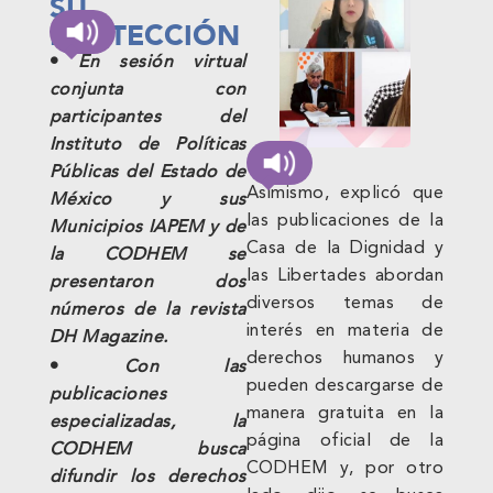
SU
PROTECCIÓN
•
En sesión virtual
conjunta con
participantes del
Instituto de Políticas
Públicas del Estado de
Asimismo, explicó que
México y sus
las publicaciones de la
Municipios IAPEM y de
Casa de la Dignidad y
la CODHEM se
las Libertades abordan
presentaron dos
diversos temas de
números de la revista
interés en materia de
DH Magazine.
derechos humanos y
•
Con las
pueden descargarse de
publicaciones
manera gratuita en la
especializadas, la
página oficial de la
CODHEM busca
CODHEM y, por otro
difundir los derechos