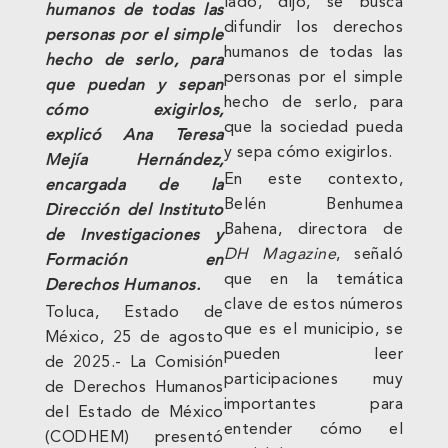
lado, dijo, se busca
humanos de todas las
difundir los derechos
personas por el simple
humanos de todas las
hecho de serlo, para
personas por el simple
que puedan y sepan
hecho de serlo, para
cómo exigirlos,
que la sociedad pueda
explicó Ana Teresa
y sepa cómo exigirlos.
Mejía Hernández,
En este contexto,
encargada de la
Belén Benhumea
Dirección del Instituto
Bahena, directora de
de Investigaciones y
DH Magazine
, señaló
Formación en
que en la temática
Derechos Humanos.
clave de estos números
Toluca, Estado de
que es el municipio, se
México, 25 de agosto
pueden leer
de 2025.- La Comisión
participaciones muy
de Derechos Humanos
importantes para
del Estado de México
entender cómo el
(CODHEM) presentó