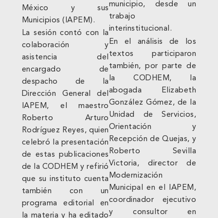
municipio, desde un
México y sus
trabajo
Municipios (IAPEM).
interinstitucional.
La sesión contó con la
En el análisis de los
colaboración y
textos participaron
asistencia del
también, por parte de
encargado de
la CODHEM, la
despacho de la
abogada Elizabeth
Dirección General del
González Gómez, de la
IAPEM, el maestro
Unidad de Servicios,
Roberto Arturo
Orientación y
Rodríguez Reyes, quien
Recepción de Quejas, y
celebró la presentación
Roberto Sevilla
de estas publicaciones
Victoria, director de
de la CODHEM y refirió
Modernización
que su instituto cuenta
Municipal en el IAPEM,
también con un
coordinador ejecutivo
programa editorial en
y consultor en
la materia y ha editado