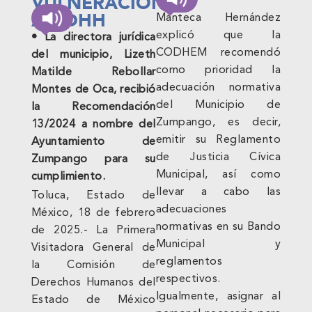
VULNERACIÓN
A DDHH
Manteca Hernández
explicó que la
• La directora jurídica
CODHEM recomendó
del municipio, Lizeth
como prioridad la
Matilde Rebollar
adecuación normativa
Montes de Oca, recibió
del Municipio de
la Recomendación
Zumpango, es decir,
13/2024 a nombre del
emitir su Reglamento
Ayuntamiento de
de Justicia Cívica
Zumpango para su
Municipal, así como
cumplimiento.
llevar a cabo las
Toluca, Estado de
adecuaciones
México, 18 de febrero
normativas en su Bando
de 2025.- La Primera
Municipal y
Visitadora General de
reglamentos
la Comisión de
respectivos.
Derechos Humanos del
Igualmente, asignar al
Estado de México