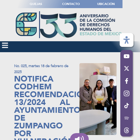
QUEJAS
CONTACTO
UBICACIÓN
No. 025, martes 18 de febrero de
2025
NOTIFICA
CODHEM
RECOMENDACIÓN
13/2024 AL
AYUNTAMIENTO
DE
ZUMPANGO
POR