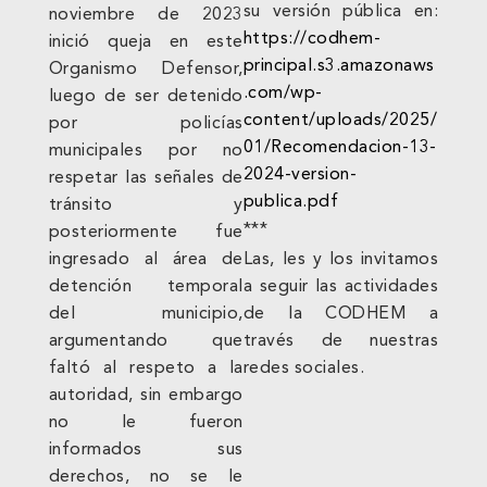
su versión pública en:
noviembre de 2023
https://codhem-
inició queja en este
principal.s3.amazonaws
Organismo Defensor,
.com/wp-
luego de ser detenido
content/uploads/2025/
por policías
01/Recomendacion-13-
municipales por no
2024-version-
respetar las señales de
publica.pdf
tránsito y
***
posteriormente fue
ingresado al área de
Las, les y los invitamos
detención temporal
a seguir las actividades
del municipio,
de la CODHEM a
argumentando que
través de nuestras
faltó al respeto a la
redes sociales.
autoridad, sin embargo
no le fueron
informados sus
derechos, no se le