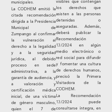
visibles que contengan
municipales.
los derechos que
La CODHEM emitió la
asisten a las personas
citada recomendación
detenidas o
dirigida a la Presidencia
aseguradas. Además,
Municipal de
deberá publicar la
Zumpango al confirmar
Recomendación
la vulneración al
13/2024 en algún
derecho a la legalidad
medio electrónico o
y a la seguridad
red social para difundir
jurídica, al debido
y fomentar una cultura
proceso en sede
de derechos humanos,
administrativa, a la
precisó la Primera
garantía de audiencia, y
Visitadora de la
a valoración y
CODHEM.
certificación médica
La Recomendación
inicial, de una víctima
13/2024 puede
de género masculino,
consultarse íntegra, en
quien el 7 de