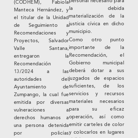
personal necesario para
(CODHEM), Fabiola
la debida
Manteca Hernández, y
materialización de la
el titular de la Unidad
justicia cívica en dicho
de Seguimiento a
municipio.
Recomendaciones y
Como otro punto
Proyectos, Salvador
importante de la
Valle Santana,
Recomendación, el
entregaron la
Gobierno municipal
Recomendación
deberá dotar a sus
13/2024 a las
juzgados de espacios
autoridades del
suficientes, de los
Ayuntamiento de
servicios y recursos
Zumpango, la cual fue
materiales necesarios
emitida por diversas
para su eficaz
vulneraciones a
operación, así como
derechos humanos a
emitir carteles de color
una persona detenida
y colocarlos en lugares
por policías