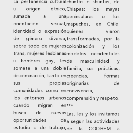
La pertenencia cultural
chuntás o shuntás, de
u origen étnico,
Chiapas; los mayas
sumada a una
peninsulares o los
orientación sexual,
mapuches, en Chile,
identidad o expresión
quienes vieron
de género diversa,
transformadas, por la
sobre todo de mujeres
colonización y los
trans, mujeres lesbianas
modelos occidentales
u hombres gay, les
de masculinidad y
somete a una doble
familia, sus prácticas,
discriminación, tanto en
creencias, formas
sus propias
originarias de
comunidades como en
convivencia,
los entornos urbanos
comprensión y respeto.
cuando migran en
***
busca de nuevas
Las, les y los invitamos
oportunidades de
a seguir las actividades
estudio o de trabajo,
de la CODHEM a