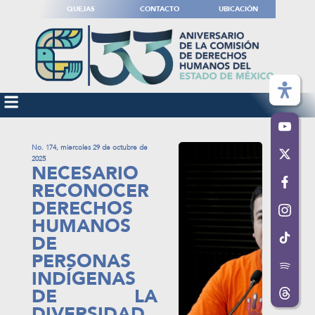
QUEJAS
CONTACTO
UBICACIÓN
No. 174, miercoles 29 de octubre de
2025
NECESARIO
RECONOCER
DERECHOS
HUMANOS
DE
PERSONAS
INDÍGENAS
DE LA
DIVERSIDAD