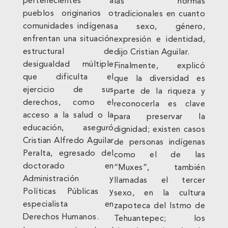
pertenecientes a
las normas
pueblos originarios o
tradicionales en cuanto
comunidades indígenas
a sexo, género,
enfrentan una situación
expresión e identidad,
estructural de
dijo Cristian Aguilar.
desigualdad múltiple
Finalmente, explicó
que dificulta el
que la diversidad es
ejercicio de sus
parte de la riqueza y
derechos, como el
reconocerla es clave
acceso a la salud o la
para preservar la
educación, aseguró
dignidad; existen casos
Cristian Alfredo Aguilar
de personas indígenas
Peralta, egresado del
como el de las
doctorado en
“Muxes”, también
Administración y
llamadas el tercer
Políticas Públicas y
sexo, en la cultura
especialista en
zapoteca del Istmo de
Derechos Humanos.
Tehuantepec; los