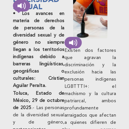
SEXUAL
• Los avances en
materia de derechos
de personas de la
diversidad sexual y de
género no siempre
llegan a los territorios
Existen dos factores
indígenas debido a
que agravan la
barreras lingüísticas,
discriminación y la
geográficas o
exclusión hacia las
culturales: Cristian
personas indígenas
Aguilar Peralta.
LGBTTTI+: el
Toluca, Estado de
machismo y la cultura
México, 29 de octubre
patriarcal, ambos
de 2025
.- Las personas
profundamente
de la diversidad sexual
arraigados que afectan
y de género,
a quienes difieren de