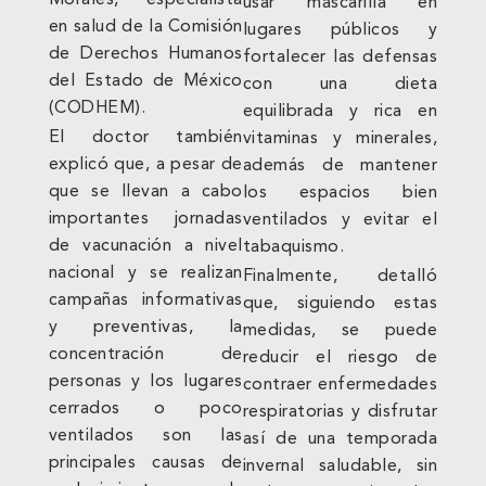
Morales, especialista
usar mascarilla en
en salud de la Comisión
lugares públicos y
de Derechos Humanos
fortalecer las defensas
del Estado de México
con una dieta
(CODHEM).
equilibrada y rica en
El doctor también
vitaminas y minerales,
explicó que, a pesar de
además de mantener
que se llevan a cabo
los espacios bien
importantes jornadas
ventilados y evitar el
de vacunación a nivel
tabaquismo.
nacional y se realizan
Finalmente, detalló
campañas informativas
que, siguiendo estas
y preventivas, la
medidas, se puede
concentración de
reducir el riesgo de
personas y los lugares
contraer enfermedades
cerrados o poco
respiratorias y disfrutar
ventilados son las
así de una temporada
principales causas de
invernal saludable, sin