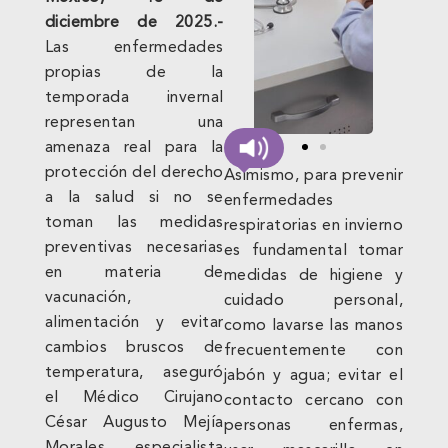
diciembre de 2025.-
Las enfermedades
propias de la
temporada invernal
representan una
amenaza real para la
protección del derecho
Asimismo, para prevenir
a la salud si no se
enfermedades
toman las medidas
respiratorias en invierno
preventivas necesarias
es fundamental tomar
en materia de
medidas de higiene y
vacunación,
cuidado personal,
alimentación y evitar
como lavarse las manos
cambios bruscos de
frecuentemente con
temperatura, aseguró
jabón y agua; evitar el
el Médico Cirujano
contacto cercano con
César Augusto Mejía
personas enfermas,