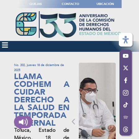
QUEJAS
CONTACTO
UBICACIÓN
No. 202, jueves 18 de diciembre de
2025
LLAMA
CODHEM A
CUIDAR
DERECHO A
LA SALUD EN
TEMPORADA
INVERNAL
Toluca, Estado de
México, 18 de