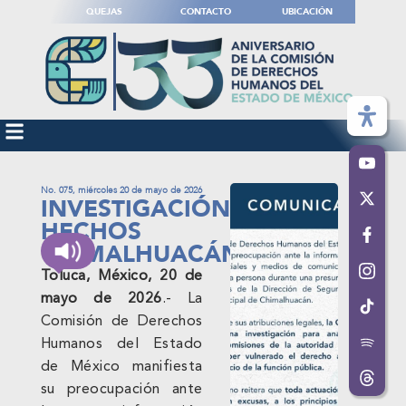
QUEJAS
CONTACTO
UBICACIÓN
No. 075, miércoles 20 de mayo de 2026
INVESTIGACIÓN
HECHOS
CHIMALHUACÁN
Toluca, México, 20 de
mayo de 2026
.- La
Comisión de Derechos
Humanos del Estado
de México manifiesta
su preocupación ante