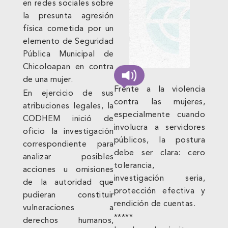
en redes sociales sobre
la presunta agresión
física cometida por un
elemento de Seguridad
Pública Municipal de
Chicoloapan en contra
de una mujer.
Frente a la violencia
En ejercicio de sus
contra las mujeres,
atribuciones legales, la
especialmente cuando
CODHEM inició de
involucra a servidores
oficio la investigación
públicos, la postura
correspondiente para
debe ser clara: cero
analizar posibles
tolerancia,
acciones u omisiones
investigación seria,
de la autoridad que
protección efectiva y
pudieran constituir
rendición de cuentas.
vulneraciones a
*****
derechos humanos,