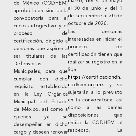
marzo; del 4 de mayo
de México (CODHEM)
al 30 de junio; y del 1
aprobó la emisión de la
de septiembre al 30 de
convocatoria para el
octubre de 2026.
curso autogestivo y el
Las personas
proceso de
interesadas en iniciar el
certificación, dirigido a
proceso de
personas que aspiren a
certificación tienen que
ser titulares de las
realizar su registro en la
Defensorías
liga:
Municipales, para que
https://certificaciondh.
cumplan con dicho
codhem.org.mx
y se
requisito establecido
sujetarán a lo previsto
en la Ley Orgánica
en la convocatoria, así
Municipal del Estado
como a las demás
de México, así como a
disposiciones que
quienes ya se
emita la CODHEM al
desempeñan en dicho
respecto. La
cargo y desean renovar