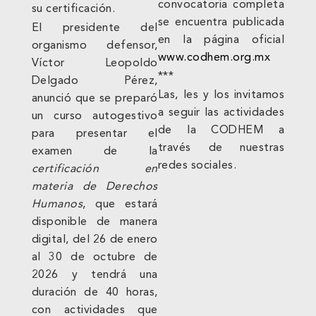
convocatoria completa
su certificación.
se encuentra publicada
El presidente del
en la página oficial
organismo defensor,
www.codhem.org.mx
Víctor Leopoldo
***
Delgado Pérez,
Las, les y los invitamos
anunció que se preparó
a seguir las actividades
un curso autogestivo
de la CODHEM a
para presentar el
través de nuestras
examen de la
redes sociales.
certificación en
materia de Derechos
Humanos
, que estará
disponible de manera
digital, del 26 de enero
al 30 de octubre de
2026 y tendrá una
duración de 40 horas,
con actividades que