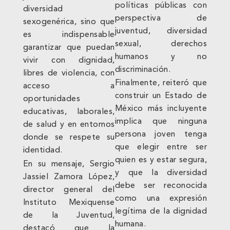
políticas públicas con
diversidad
perspectiva de
sexogenérica, sino que
juventud, diversidad
es indispensable
sexual, derechos
garantizar que puedan
humanos y no
vivir con dignidad,
discriminación.
libres de violencia, con
Finalmente, reiteró que
acceso a
construir un Estado de
oportunidades
México más incluyente
educativas, laborales,
implica que ninguna
de salud y en entornos
persona joven tenga
donde se respete su
que elegir entre ser
identidad.
quien es y estar segura,
En su mensaje, Sergio
y que la diversidad
Jassiel Zamora López,
debe ser reconocida
director general del
como una expresión
Instituto Mexiquense
legítima de la dignidad
de la Juventud,
humana.
destacó que la