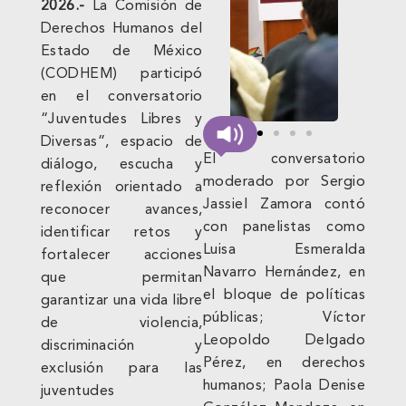
2026.-
La Comisión de
Derechos Humanos del
Estado de México
(CODHEM) participó
en el conversatorio
“Juventudes Libres y
Diversas”, espacio de
El conversatorio
diálogo, escucha y
moderado por Sergio
reflexión orientado a
Jassiel Zamora contó
reconocer avances,
con panelistas como
identificar retos y
Luisa Esmeralda
fortalecer acciones
Navarro Hernández, en
que permitan
el bloque de políticas
garantizar una vida libre
públicas; Víctor
de violencia,
Leopoldo Delgado
discriminación y
Pérez, en derechos
exclusión para las
humanos; Paola Denise
juventudes