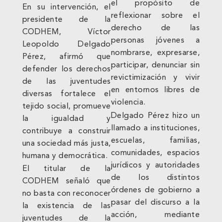
el propósito de
En su intervención, el
reflexionar sobre el
presidente de la
derecho de las
CODHEM, Víctor
personas jóvenes a
Leopoldo Delgado
nombrarse, expresarse,
Pérez, afirmó que
participar, denunciar sin
defender los derechos
revictimización y vivir
de las juventudes
en entornos libres de
diversas fortalece el
violencia.
tejido social, promueve
Delgado Pérez hizo un
la igualdad y
llamado a instituciones,
contribuye a construir
escuelas, familias,
una sociedad más justa,
comunidades, espacios
humana y democrática.
jurídicos y autoridades
El titular de la
de los distintos
CODHEM señaló que
órdenes de gobierno a
no basta con reconocer
pasar del discurso a la
la existencia de las
acción, mediante
juventudes de la