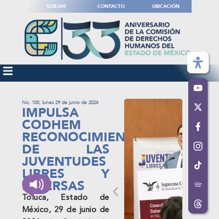
QUEJAS
CONTACTO
UBICACIÓN
No. 100, lunes 29 de junio de 2026
IMPULSA
CODHEM
RECONOCIMIENTO
DE LAS
JUVENTUDES
LIBRES Y
DIVERSAS
Toluca, Estado de
México, 29 de junio de