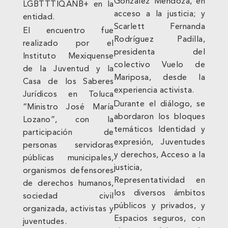
González Mendoza, en
LGBTTTIQANB+ en la
acceso a la justicia; y
entidad.
Scarlett Fernanda
El encuentro fue
Rodríguez Padilla,
realizado por el
presidenta del
Instituto Mexiquense
colectivo Vuelo de
de la Juventud y la
Mariposa, desde la
Casa de los Saberes
experiencia activista.
Jurídicos en Toluca
Durante el diálogo, se
“Ministro José María
abordaron los bloques
Lozano”, con la
temáticos Identidad y
participación de
expresión, Juventudes
personas servidoras
y derechos, Acceso a la
públicas municipales,
justicia,
organismos defensores
Representatividad en
de derechos humanos,
los diversos ámbitos
sociedad civil
públicos y privados, y
organizada, activistas y
Espacios seguros, con
juventudes.