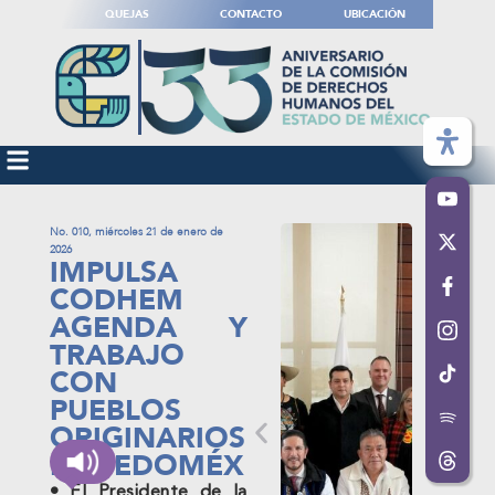
QUEJAS
CONTACTO
UBICACIÓN
No. 010, miércoles 21 de enero de
2026
IMPULSA
CODHEM
AGENDA Y
TRABAJO
CON
PUEBLOS
ORIGINARIOS
DEL EDOMÉX
• El Presidente de la