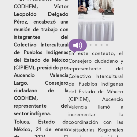
CODHEM, Víctor
Leopoldo Delgado
Pérez, encabezó una
reunión de trabajo con
integrantes del
Colectivo Intercultural
de Pueblos Indígenas
En este contexto, el
del Estado de México
Consejero ciudadano y
(CIPIEM), presidido por
representante del
Aucencio Valencia
Colectivo Intercultural
Largo, Consejero
de Pueblos Indígenas
ciudadano de la
del Estado de México
CODHEM,
(CIPIEM), Aucencio
representante del
Valencia llamó a
sector indígena.
incrementar la
Toluca, Estado de
coordinación con las
México, 21 de enero
Visitadurías Regionales