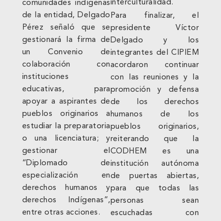
interculturalidad.
comunidades indígenas
de la entidad, Delgado
Para finalizar, el
Pérez señaló que se
presidente Víctor
gestionará la firma de
Delgado y los
un Convenio de
integrantes del CIPIEM
colaboración con
acordaron continuar
instituciones
con las reuniones y la
educativas, para
promoción y defensa
apoyar a aspirantes de
de los derechos
pueblos originarios a
humanos de los
estudiar la preparatoria
pueblos originarios,
o una licenciatura; y
reiterando que la
gestionar el
CODHEM es una
“Diplomado de
institución autónoma
especialización en
de puertas abiertas,
derechos humanos y
para que todas las
derechos Indígenas”,
personas sean
entre otras acciones.
escuchadas con