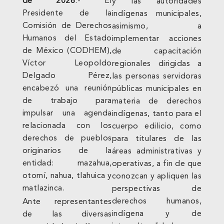
de 2026
.- El
y las autoridades
Presidente de la
indígenas municipales,
Comisión de Derechos
asimismo, a
Humanos del Estado
implementar acciones
de México (CODHEM),
de capacitación
Víctor Leopoldo
regionales dirigidas a
Delgado Pérez,
las personas servidoras
encabezó una reunión
públicas municipales en
de trabajo para
materia de derechos
impulsar una agenda
indígenas, tanto para el
relacionada con los
cuerpo edilicio, como
derechos de pueblos
para titulares de las
originarios de la
áreas administrativas y
entidad: mazahua,
operativas, a fin de que
otomí, nahua, tlahuica y
conozcan y apliquen las
matlazinca.
perspectivas de
derechos humanos,
Ante representantes
indígena y de
de las diversas