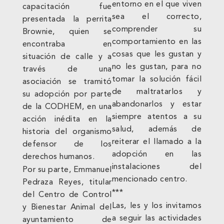
entorno en el que viven
capacitación fue
sea el correcto,
presentada la perrita
comprender su
Brownie, quien se
comportamiento en las
encontraba en
cosas que les gustan y
situación de calle y a
no les gustan, para no
través de una
tomar la solución fácil
asociación se tramitó
de maltratarlos y
su adopción por parte
abandonarlos y estar
de la CODHEM, en una
siempre atentos a su
acción inédita en la
salud, además de
historia del organismo
reiterar el llamado a la
defensor de los
adopción en las
derechos humanos.
instalaciones del
Por su parte, Emmanuel
mencionado centro.
Pedraza Reyes, titular
***
del Centro de Control
Las, les y los invitamos
y Bienestar Animal del
a seguir las actividades
ayuntamiento de