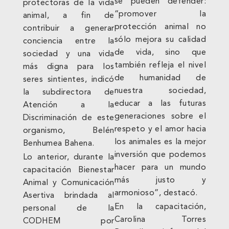
se pueden defender:
protectoras de la vida
“promover la
animal, a fin de
protección animal no
contribuir a generar
sólo mejora su calidad
conciencia entre la
de vida, sino que
sociedad y una vida
también refleja el nivel
más digna para los
de humanidad de
seres sintientes, indicó
nuestra sociedad,
la subdirectora de
educar a las futuras
Atención a la
generaciones sobre el
Discriminación de este
respeto y el amor hacia
organismo, Belén
los animales es la mejor
Benhumea Bahena.
inversión que podemos
Lo anterior, durante la
hacer para un mundo
capacitación Bienestar
más justo y
Animal y Comunicación
armonioso”, destacó.
Asertiva brindada al
En la capacitación,
personal de la
Carolina Torres
CODHEM por