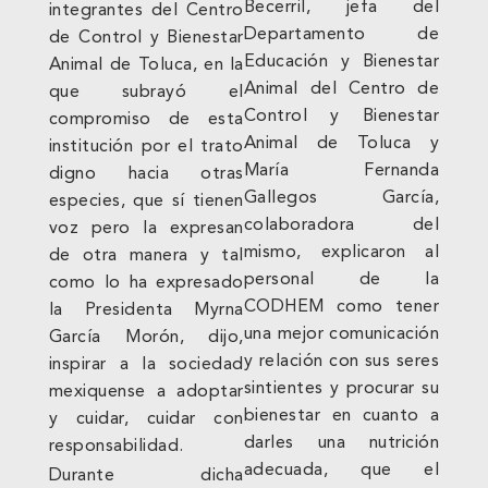
Becerril, jefa del
integrantes del Centro
Departamento de
de Control y Bienestar
Educación y Bienestar
Animal de Toluca, en la
Animal del Centro de
que subrayó el
Control y Bienestar
compromiso de esta
Animal de Toluca y
institución por el trato
María Fernanda
digno hacia otras
Gallegos García,
especies, que sí tienen
colaboradora del
voz pero la expresan
mismo, explicaron al
de otra manera y tal
personal de la
como lo ha expresado
CODHEM como tener
la Presidenta Myrna
una mejor comunicación
García Morón, dijo,
y relación con sus seres
inspirar a la sociedad
sintientes y procurar su
mexiquense a adoptar
bienestar en cuanto a
y cuidar, cuidar con
darles una nutrición
responsabilidad.
adecuada, que el
Durante dicha