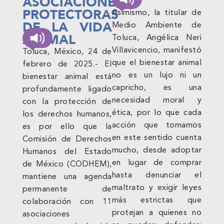
ASOCIACIONES
PROTECTORAS
Asimismo, la titular de
DE LA VIDA
Medio Ambiente de
ANIMAL
Toluca, Angélica Neri
Villavicencio, manifestó
Toluca, México, 24 de
que el bienestar animal
febrero de 2025.- El
no es un lujo ni un
bienestar animal está
capricho, es una
profundamente ligado
necesidad moral y
con la protección de
ética, por lo que cada
los derechos humanos,
acción que tomamos
es por ello que la
en este sentido cuenta
Comisión de Derechos
mucho, desde adoptar
Humanos del Estado
en lugar de comprar
de México (CODHEM),
hasta denunciar el
mantiene una agenda
maltrato y exigir leyes
permanente de
más estrictas que
colaboración con 11
protejan a quienes no
asociaciones