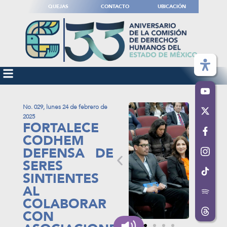
QUEJAS
CONTACTO
UBICACIÓN
No. 029, lunes 24 de febrero de
2025
FORTALECE
CODHEM
DEFENSA DE
SERES
SINTIENTES
AL
COLABORAR
CON