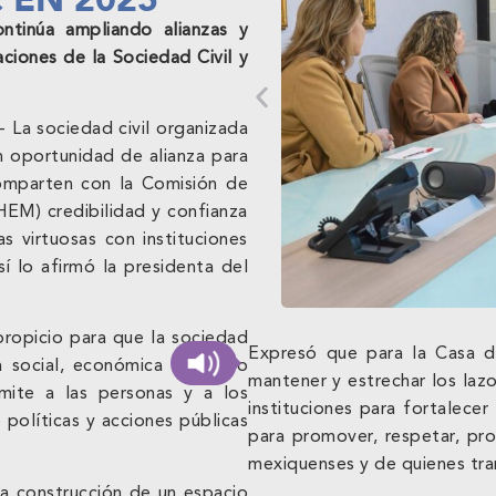
ntinúa ampliando alianzas y
ciones de la Sociedad Civil y
 La sociedad civil organizada
n oportunidad de alianza para
omparten con la Comisión de
M) credibilidad y confianza
as virtuosas con instituciones
í lo afirmó la presidenta del
 propicio para que la sociedad
Expresó que para la Casa de
 social, económica e incluso
mantener y estrechar los lazo
rmite a las personas y a los
instituciones para fortalece
 políticas y acciones públicas
para promover, respetar, pro
mexiquenses y de quienes tran
a construcción de un espacio