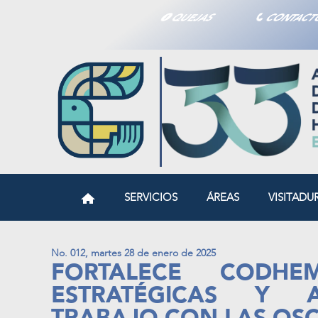
QUEJAS
CONTAC
SERVICIOS
ÁREAS
VISITADU
No. 012, martes 28 de enero de 2025
FORTALECE CODHE
ESTRATÉGICAS Y 
TRABAJO CON LAS OSC