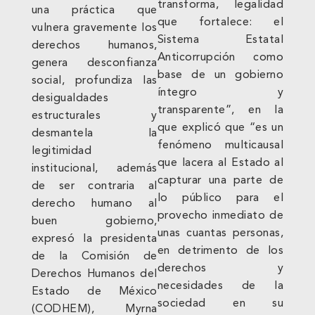
transforma, legalidad
una práctica que
que fortalece: el
vulnera gravemente los
Sistema Estatal
derechos humanos,
Anticorrupción como
genera desconfianza
base de un gobierno
social, profundiza las
íntegro y
desigualdades
transparente”, en la
estructurales y
que explicó que “es un
desmantela la
fenómeno multicausal
legitimidad
que lacera al Estado al
institucional, además
capturar una parte de
de ser contraria al
lo público para el
derecho humano al
provecho inmediato de
buen gobierno,
unas cuantas personas,
expresó la presidenta
en detrimento de los
de la Comisión de
derechos y
Derechos Humanos del
necesidades de la
Estado de México
sociedad en su
(CODHEM), Myrna