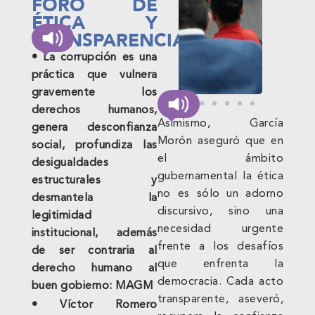
FORO DE
ÉTICA Y
TRANSPARENCIA
• La corrupción es una
práctica que vulnera
gravemente los
derechos humanos,
Asimismo, García
genera desconfianza
Morón aseguró que en
social, profundiza las
el ámbito
desigualdades
gubernamental la ética
estructurales y
no es sólo un adorno
desmantela la
discursivo, sino una
legitimidad
necesidad urgente
institucional, además
frente a los desafíos
de ser contraria al
que enfrenta la
derecho humano al
democracia. Cada acto
buen gobierno: MAGM
transparente, aseveró,
• Víctor Romero