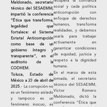
recupera la confianza
Maldonado, secretario
social y cada política
técnico del SESAEMM,
anticorrupción con
impartió la conferencia
enfoque de derechos
“Ética que transforma,
humanos, transforma
legalidad que
realidades, y debemos
fortalece: el Sistema
usarla para trabajar
Estatal Anticorrupción
activamente en
como base de un
garantizar condiciones
gobierno íntegro y
de equidad, justicia y
transparente”, en el
respeto a la dignidad
auditorio de la
humana.
CODHEM.
En el marco de esta
Toluca, Estado de
jornada, el secretario
México a 23 de abril de
técnico del SESAEMM,
2025
.- La corrupción no
Víctor Romero
es un fenómeno aislado
Maldonado, dictó la
y tampoco es un
conferencia “Ética que
fenómeno inocuo, es