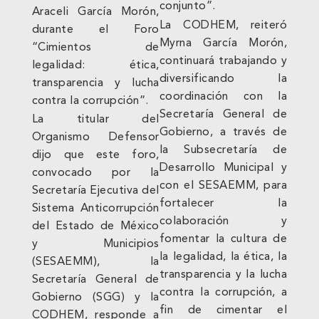
conjunto”.
Araceli García Morón,
La CODHEM, reiteró
durante el Foro
Myrna García Morón,
“Cimientos de
continuará trabajando y
legalidad: ética,
diversificando la
transparencia y lucha
coordinación con la
contra la corrupción”.
Secretaría General de
La titular del
Gobierno, a través de
Organismo Defensor
la Subsecretaría de
dijo que este foro,
Desarrollo Municipal y
convocado por la
con el SESAEMM, para
Secretaría Ejecutiva del
fortalecer la
Sistema Anticorrupción
colaboración y
del Estado de México
fomentar la cultura de
y Municipios
la legalidad, la ética, la
(SESAEMM), la
transparencia y la lucha
Secretaría General de
contra la corrupción, a
Gobierno (SGG) y la
fin de cimentar el
CODHEM, responde a