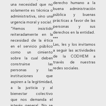
derecho humano a la
una necesidad que no
buena administración
solamente es técnica o
pública y buenas
administrativa, sino una
prácticas a favor de las
urgencia moral y social.
personas y sus
“Hemos insistido
derechos en la entidad.
reiteradamente en la
***
necesidad de la ética
Las, les y los invitamos
en el servicio público
a seguir las actividades
como un cimiento
de la CODHEM a
sobre la cual deben
través de nuestras
construirse las
redes sociales.
personas y las
instituciones que
aspiren a la legitimidad,
a la justicia y al
bienestar colectivo
que nos demanda el
interés general. No se