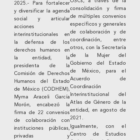
OSCs, a través de la
2025.- Para fortalecer
consolidación y firma
y diversificar la agenda
de múltiples convenios
social y articular
específicos y generales
acciones
de colaboración y de
interinstitucionales en
coordinación, entre
la defensa de los
otros, con la Secretaría
derechos humanos en
de la Mujer del
la entidad, la
Gobierno del Estado
presidenta de la
de México, para el
Comisión de Derechos
Acuerdo de
Humanos del Estado
Coordinación
de México (CODHEM),
Interinstitucional del
Myrna Araceli García
Atlas de Género de la
Morón, encabezó la
entidad, en agosto de
firma de 22 convenios
2021.
de colaboración con
Igualmente, con el
instituciones públicas,
Centro de Estudios
privadas y