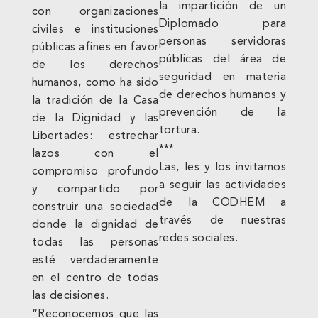
la impartición de un
con organizaciones
Diplomado para
civiles e instituciones
personas servidoras
públicas afines en favor
públicas del área de
de los derechos
seguridad en materia
humanos, como ha sido
de derechos humanos y
la tradición de la Casa
prevención de la
de la Dignidad y las
tortura.
Libertades: estrechar
***
lazos con el
Las, les y los invitamos
compromiso profundo
a seguir las actividades
y compartido por
de la CODHEM a
construir una sociedad
través de nuestras
donde la dignidad de
redes sociales.
todas las personas
esté verdaderamente
en el centro de todas
las decisiones.
“Reconocemos que las