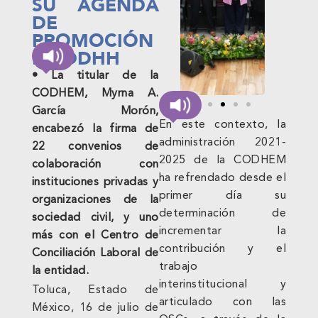
SU AGENDA
DE
PROMOCIÓN
DE DDHH
• La titular de la
CODHEM, Myrna A.
García Morón,
En este contexto, la
encabezó la firma de
administración 2021-
22 convenios de
2025 de la CODHEM
colaboración con
ha refrendado desde el
instituciones privadas y
primer día su
organizaciones de la
determinación de
sociedad civil, y uno
incrementar la
más con el Centro de
contribución y el
Conciliación Laboral de
trabajo
la entidad.
interinstitucional y
Toluca, Estado de
articulado con las
México, 16 de julio de