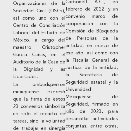
Carbonell A.C., en
Organizaciones de la
febrero de 2022; y un
Sociedad Civil (OSCs),
convenio marco de
así como uno con el
cooperación con la
Centro de Conciliación
Comisión de Búsqueda
Laboral del Estado de
de Personas de la
México, a cargo del
entidad, en marzo de
maestro Cristopher
ese año; así como con
García Cañas, en el
la Fiscalía General de
Auditorio de la Casa de
Justicia de la entidad,
la Dignidad y las
la Secretaría de
Libertades.
Seguridad estatal y la
La ombudsperson
Universidad
mexiquense expresó
Mexiquense de
que la firma de estos
Seguridad, firmado en
23 convenios simboliza
julio de 2023, para
no solo el reparto de
desarrollar actividades
tareas, sino la voluntad
conjuntas, entre otras,
de trabajar en sinergia