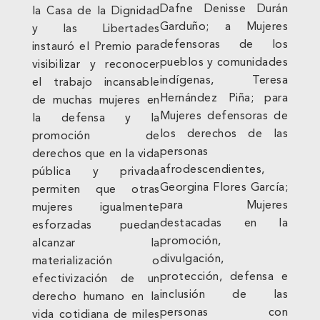
Dafne Denisse Durán
la Casa de la Dignidad
Garduño; a Mujeres
y las Libertades
defensoras de los
instauró el Premio para
pueblos y comunidades
visibilizar y reconocer
indígenas, Teresa
el trabajo incansable
Hernández Piña; para
de muchas mujeres en
Mujeres defensoras de
la defensa y la
los derechos de las
promoción de
personas
derechos que en la vida
afrodescendientes,
pública y privada
Georgina Flores García;
permiten que otras
para Mujeres
mujeres igualmente
destacadas en la
esforzadas puedan
promoción,
alcanzar la
divulgación,
materialización o
protección, defensa e
efectivización de un
inclusión de las
derecho humano en la
personas con
vida cotidiana de miles