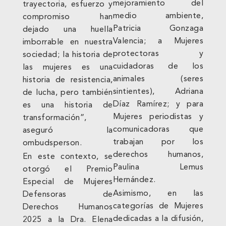
mejoramiento del
trayectoria, esfuerzo y
medio ambiente,
compromiso han
Patricia Gonzaga
dejado una huella
Valencia; a Mujeres
imborrable en nuestra
protectoras y
sociedad; la historia de
cuidadoras de los
las mujeres es una
animales (seres
historia de resistencia,
sintientes), Adriana
de lucha, pero también
Díaz Ramírez; y para
es una historia de
Mujeres periodistas y
transformación”,
comunicadoras que
aseguró la
trabajan por los
ombudsperson.
derechos humanos,
En este contexto, se
Paulina Lemus
otorgó el Premio
Hernández.
Especial de Mujeres
Asimismo, en las
Defensoras de
categorías de Mujeres
Derechos Humanos
dedicadas a la difusión,
2025 a la Dra. Elena