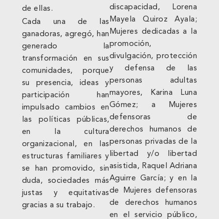
discapacidad, Lorena
de ellas.
Mayela Quiroz Ayala;
Cada una de las
Mujeres dedicadas a la
ganadoras, agregó, han
promoción,
generado la
divulgación, protección
transformación en sus
y defensa de las
comunidades, porque
personas adultas
su presencia, ideas y
mayores, Karina Luna
participación han
Gómez; a Mujeres
impulsado cambios en
defensoras de
las políticas públicas,
derechos humanos de
en la cultura
personas privadas de la
organizacional, en las
libertad y/o libertad
estructuras familiares y
asistida, Raquel Adriana
se han promovido, sin
Aguirre García; y en la
duda, sociedades más
de Mujeres defensoras
justas y equitativas
de derechos humanos
gracias a su trabajo.
en el servicio público,