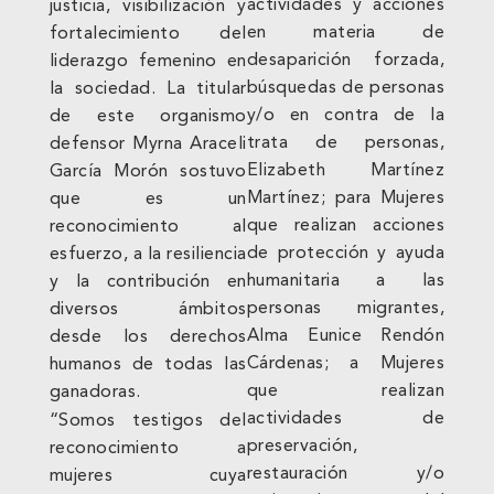
actividades y acciones
justicia, visibilización y
en materia de
fortalecimiento del
desaparición forzada,
liderazgo femenino en
búsquedas de personas
la sociedad. La titular
y/o en contra de la
de este organismo
trata de personas,
defensor Myrna Araceli
Elizabeth Martínez
García Morón sostuvo
Martínez; para Mujeres
que es un
que realizan acciones
reconocimiento al
de protección y ayuda
esfuerzo, a la resiliencia
humanitaria a las
y la contribución en
personas migrantes,
diversos ámbitos
Alma Eunice Rendón
desde los derechos
Cárdenas; a Mujeres
humanos de todas las
que realizan
ganadoras.
actividades de
“Somos testigos del
preservación,
reconocimiento a
restauración y/o
mujeres cuya