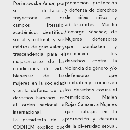
promoción, protección
Poniatowska Amor, por
y defensa de derechos
su destacada
de niñas, niños y
trayectoria en los
adolescentes, Martha
campos literario,
Camargo Sánchez; de
académico, científico,
Mujeres defensoras
social y cultural, y sus
que combaten y
méritos de gran valor y
promueven los
trascendencia para el
derechos contra la
mejoramiento de las
violencia de género y/o
condiciones de vida,
defensoras que
bienestar de las
combaten y promueven
mujeres en la sociedad
los derechos contra el
y en la defensa de los
feminicidio, Marlen
derechos humanos, en
Rojas Salazar; a Mujeres
el orden nacional e
que trabajan en la
internacional.
protección y defensa
La presidenta de la
de la diversidad sexual,
CODHEM explicó que