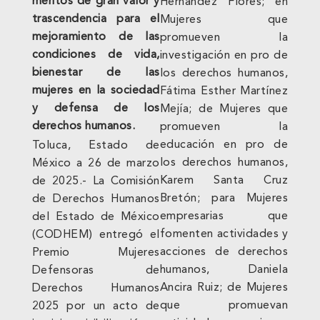
méritos de gran valor y
Hernández Flores; en
trascendencia para el
Mujeres que
mejoramiento de las
promueven la
condiciones de vida,
investigación en pro de
bienestar de las
los derechos humanos,
mujeres en la sociedad
Fátima Esther Martínez
y defensa de los
Mejía; de Mujeres que
derechos humanos.
promueven la
educación en pro de
Toluca, Estado de
los derechos humanos,
México a 26 de marzo
Karem Santa Cruz
de 2025.- La Comisión
Bretón; para Mujeres
de Derechos Humanos
empresarias que
del Estado de México
fomenten actividades y
(CODHEM) entregó el
acciones de derechos
Premio Mujeres
humanos, Daniela
Defensoras de
Ancira Ruiz; de Mujeres
Derechos Humanos
que promuevan
2025 por un acto de