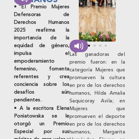
• El Premio Mujeres
Defensoras de
Derechos Humanos
2025 reafirma la
importancia de la
equidad de género,
impulsa el
Las ganadoras del
empoderamiento
premio fueron: en la
femenino, fomenta
categoría Mujeres que
referentes y crea
promueven la cultura
conciencia sobre los
en pro de los derechos
desafíos aún
humanos, Hilda Amalia
pendientes.
Saquicoray Avila; en
• A la escritora Elena
Mujeres que
Poniatowska se le
promueven el deporte
otorgó un Premio
en pro de los derechos
Especial por sus
humanos, Margarita