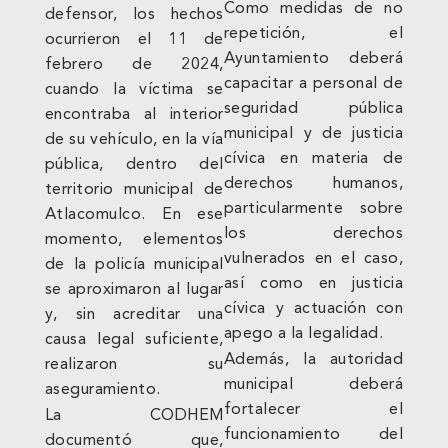
Como medidas de no
defensor, los hechos
repetición, el
ocurrieron el 11 de
Ayuntamiento deberá
febrero de 2024,
capacitar a personal de
cuando la víctima se
seguridad pública
encontraba al interior
municipal y de justicia
de su vehículo, en la vía
cívica en materia de
pública, dentro del
derechos humanos,
territorio municipal de
particularmente sobre
Atlacomulco. En ese
los derechos
momento, elementos
vulnerados en el caso,
de la policía municipal
así como en justicia
se aproximaron al lugar
cívica y actuación con
y, sin acreditar una
apego a la legalidad.
causa legal suficiente,
Además, la autoridad
realizaron su
municipal deberá
aseguramiento.
fortalecer el
La CODHEM
funcionamiento del
documentó que,