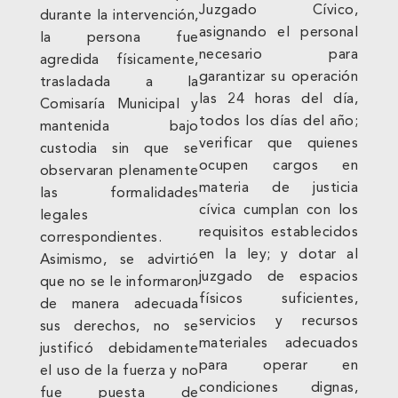
Juzgado Cívico,
durante la intervención,
asignando el personal
la persona fue
necesario para
agredida físicamente,
garantizar su operación
trasladada a la
las 24 horas del día,
Comisaría Municipal y
todos los días del año;
mantenida bajo
verificar que quienes
custodia sin que se
ocupen cargos en
observaran plenamente
materia de justicia
las formalidades
cívica cumplan con los
legales
requisitos establecidos
correspondientes.
en la ley; y dotar al
Asimismo, se advirtió
juzgado de espacios
que no se le informaron
físicos suficientes,
de manera adecuada
servicios y recursos
sus derechos, no se
materiales adecuados
justificó debidamente
para operar en
el uso de la fuerza y no
condiciones dignas,
fue puesta de