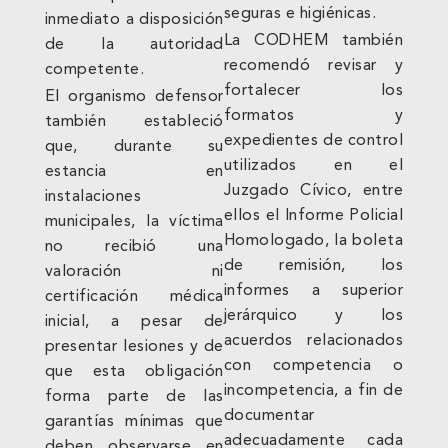
seguras e higiénicas.
inmediato a disposición
La CODHEM también
de la autoridad
recomendó revisar y
competente.
fortalecer los
El organismo defensor
formatos y
también estableció
expedientes de control
que, durante su
utilizados en el
estancia en
Juzgado Cívico, entre
instalaciones
ellos el Informe Policial
municipales, la víctima
Homologado, la boleta
no recibió una
de remisión, los
valoración ni
informes a superior
certificación médica
jerárquico y los
inicial, a pesar de
acuerdos relacionados
presentar lesiones y de
con competencia o
que esta obligación
incompetencia, a fin de
forma parte de las
documentar
garantías mínimas que
adecuadamente cada
deben observarse en