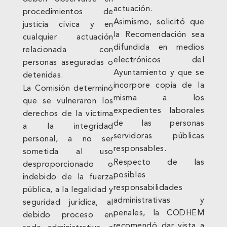
actuación.
procedimientos de
Asimismo, solicitó que
justicia cívica y en
la Recomendación sea
cualquier actuación
difundida en medios
relacionada con
electrónicos del
personas aseguradas o
Ayuntamiento y que se
detenidas.
incorpore copia de la
La Comisión determinó
misma a los
que se vulneraron los
expedientes laborales
derechos de la víctima
de las personas
a la integridad
servidoras públicas
personal, a no ser
responsables.
sometida al uso
Respecto de las
desproporcionado o
posibles
indebido de la fuerza
responsabilidades
pública, a la legalidad y
administrativas y
seguridad jurídica, al
penales, la CODHEM
debido proceso en
recomendó dar vista a