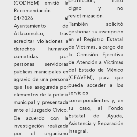
protección, trato
(CODHEM) emitió la
digno y no
Recomendación
revictimización.
04/2026 al
También solicitó
Ayuntamiento de
gestionar su inscripción
Atlacomulco, tras
en el Registro Estatal
acreditar violaciones a
de Víctimas, a cargo de
derechos humanos
la Comisión Ejecutiva
cometidas por
de Atención a Víctimas
personas servidoras
del Estado de México
públicas municipales en
(CEAVEM), para que
agravio de una persona
pueda acceder a los
que fue asegurada por
servicios
elementos de la policía
correspondientes y, en
municipal y presentada
su caso, al Fondo
ante el Juzgado Cívico.
Estatal de Ayuda,
De acuerdo con la
Asistencia y Reparación
investigación realizada
Integral.
por el organismo