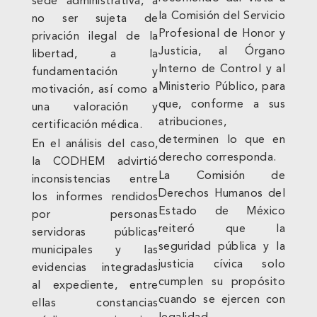
sede administrativa, a
la Comisión del Servicio
no ser sujeta de
Profesional de Honor y
privación ilegal de la
Justicia, al Órgano
libertad, a la
Interno de Control y al
fundamentación y
Ministerio Público, para
motivación, así como a
que, conforme a sus
una valoración y
atribuciones,
certificación médica.
determinen lo que en
En el análisis del caso,
derecho corresponda.
la CODHEM advirtió
La Comisión de
inconsistencias entre
Derechos Humanos del
los informes rendidos
Estado de México
por personas
reiteró que la
servidoras públicas
seguridad pública y la
municipales y las
justicia cívica solo
evidencias integradas
cumplen su propósito
al expediente, entre
cuando se ejercen con
ellas constancias