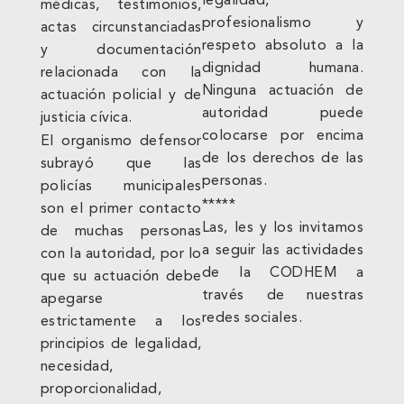
legalidad,
médicas, testimonios,
profesionalismo y
actas circunstanciadas
respeto absoluto a la
y documentación
dignidad humana.
relacionada con la
Ninguna actuación de
actuación policial y de
autoridad puede
justicia cívica.
colocarse por encima
El organismo defensor
de los derechos de las
subrayó que las
personas.
policías municipales
*****
son el primer contacto
Las, les y los invitamos
de muchas personas
a seguir las actividades
con la autoridad, por lo
de la CODHEM a
que su actuación debe
través de nuestras
apegarse
redes sociales.
estrictamente a los
principios de legalidad,
necesidad,
proporcionalidad,