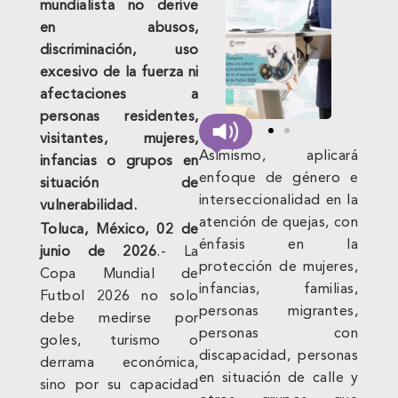
mundialista no derive
en abusos,
discriminación, uso
excesivo de la fuerza ni
afectaciones a
personas residentes,
visitantes, mujeres,
Asimismo, aplicará
infancias o grupos en
enfoque de género e
situación de
interseccionalidad en la
vulnerabilidad.
atención de quejas, con
Toluca, México, 02 de
énfasis en la
junio de 2026
.- La
protección de mujeres,
Copa Mundial de
infancias, familias,
Futbol 2026 no solo
personas migrantes,
debe medirse por
personas con
goles, turismo o
discapacidad, personas
derrama económica,
en situación de calle y
sino por su capacidad