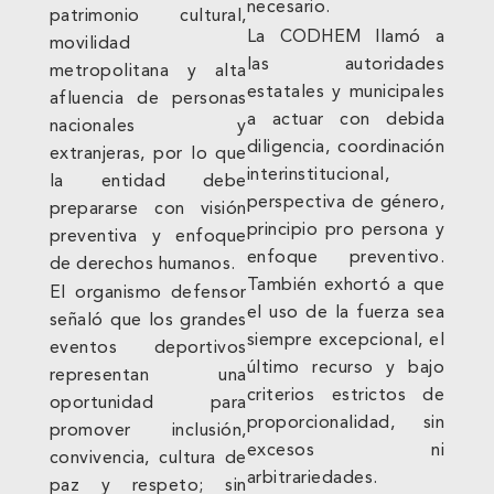
necesario.
patrimonio cultural,
La CODHEM llamó a
movilidad
las autoridades
metropolitana y alta
estatales y municipales
afluencia de personas
a actuar con debida
nacionales y
diligencia, coordinación
extranjeras, por lo que
interinstitucional,
la entidad debe
perspectiva de género,
prepararse con visión
principio pro persona y
preventiva y enfoque
enfoque preventivo.
de derechos humanos.
También exhortó a que
El organismo defensor
el uso de la fuerza sea
señaló que los grandes
siempre excepcional, el
eventos deportivos
último recurso y bajo
representan una
criterios estrictos de
oportunidad para
proporcionalidad, sin
promover inclusión,
excesos ni
convivencia, cultura de
arbitrariedades.
paz y respeto; sin