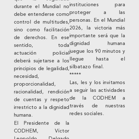
instituciones para
durante el Mundial no
proteger a las
debe entenderse como
personas. En el Mundial
control de multitudes,
2026, la victoria más
sino como facilitación
importante será que la
de derechos. En ese
dignidad humana
sentido, toda
juegue los 90 minutos y
actuación policial
llegue hasta el
deberá sujetarse a los
silbatazo final.
principios de legalidad,
*****
necesidad,
Las, les y los invitamos
proporcionalidad,
a seguir las actividades
racionalidad, rendición
de la CODHEM a
de cuentas y respeto
través de nuestras
irrestricto a la dignidad
redes sociales.
humana.
El Presidente de la
CODHEM, Víctor