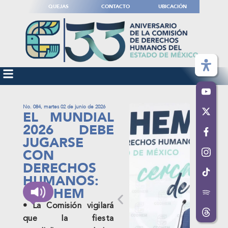
QUEJAS
CONTACTO
UBICACIÓN
No. 084, martes 02 de junio de 2026
EL MUNDIAL
2026 DEBE
JUGARSE
CON
DERECHOS
HUMANOS:
CODHEM
• La Comisión vigilará
que la fiesta