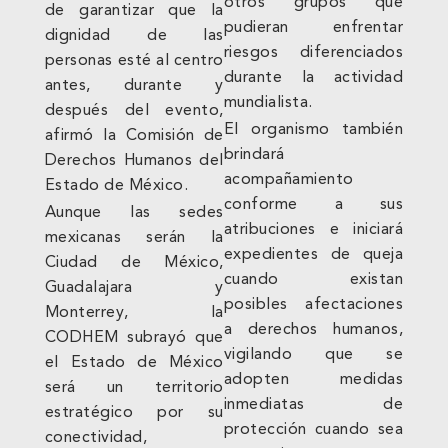
otros grupos que
de garantizar que la
pudieran enfrentar
dignidad de las
riesgos diferenciados
personas esté al centro
durante la actividad
antes, durante y
mundialista.
después del evento,
El organismo también
afirmó la Comisión de
brindará
Derechos Humanos del
acompañamiento
Estado de México.
conforme a sus
Aunque las sedes
atribuciones e iniciará
mexicanas serán la
expedientes de queja
Ciudad de México,
cuando existan
Guadalajara y
posibles afectaciones
Monterrey, la
a derechos humanos,
CODHEM subrayó que
vigilando que se
el Estado de México
adopten medidas
será un territorio
inmediatas de
estratégico por su
protección cuando sea
conectividad,