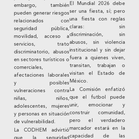
El Mundial 2026 debe
embargo, también
ser una fiesta, sí; pero
pueden generar riesgos
una fiesta con reglas
relacionados con
claras: sin
seguridad pública,
discriminación, sin
movilidad, acceso a
abusos, sin violencia
servicios, trato
institucional y sin dejar
discriminatorio, abusos
fuera a quienes viven,
en sectores turísticos o
transitan, trabajan o
comerciales,
visitan el Estado de
afectaciones laborales
México.
y posibles
La Comisión enfatizó
vulneraciones contra
que el futbol puede
niñas, niños,
unir, emocionar y
adolescentes, mujeres
construir comunidad,
y personas en situación
pero el verdadero
de vulnerabilidad.
marcador estará en la
La CODHEM advirtió
capacidad de las
que la seguridad