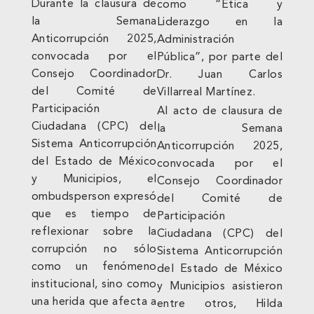
Durante la clausura de
como “Ética y
la Semana
Liderazgo en la
Anticorrupción 2025,
Administración
convocada por el
Pública”, por parte del
Consejo Coordinador
Dr. Juan Carlos
del Comité de
Villarreal Martínez.
Participación
Al acto de clausura de
Ciudadana (CPC) del
la Semana
Sistema Anticorrupción
Anticorrupción 2025,
del Estado de México
convocada por el
y Municipios, el
Consejo Coordinador
ombudsperson expresó
del Comité de
que es tiempo de
Participación
reflexionar sobre la
Ciudadana (CPC) del
corrupción no sólo
Sistema Anticorrupción
como un fenómeno
del Estado de México
institucional, sino como
y Municipios asistieron
una herida que afecta a
entre otros, Hilda