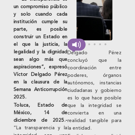
un compromiso público
y solo cuando cada
institución cumple su
parte, es posible
construir un Estado en
el que la justicia, la
legalidad y la dignidad
Delgado Pérez
sean algo más que
concluyó que la
aspiraciones”, expresó
coordinación entre
Víctor Delgado Pérez
poderes, órganos
en la clausura de la
autónomos, instancias
Semana Anticorrupción
ciudadanas y gobierno
2025.
es lo que hace posible
Toluca, Estado de
que la integridad se
México, 14 de
convierta en una
diciembre de 2025.-
realidad tangible para
“La transparencia y la
la entidad.