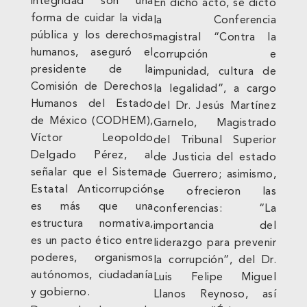
integridad son una
En dicho acto, se dictó
forma de cuidar la vida
la Conferencia
pública y los derechos
magistral “Contra la
humanos, aseguró el
corrupción e
presidente de la
impunidad, cultura de
Comisión de Derechos
la legalidad”, a cargo
Humanos del Estado
del Dr. Jesús Martínez
de México (CODHEM),
Garnelo, Magistrado
Víctor Leopoldo
del Tribunal Superior
Delgado Pérez, al
de Justicia del estado
señalar que el Sistema
de Guerrero; asimismo,
Estatal Anticorrupción
se ofrecieron las
es más que una
conferencias: “La
estructura normativa,
importancia del
es un pacto ético entre
liderazgo para prevenir
poderes, organismos
la corrupción”, del Dr.
autónomos, ciudadanía
Luis Felipe Miguel
y gobierno.
Llanos Reynoso, así