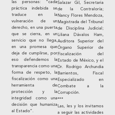
las personas: “cada
Salazar Gil, Secretaria
práctica indebida se
de la Contraloría;
traduce en la
Nancy Flores Mendoza,
vulneración de un
Magistrada del Tribunal
derecho, en una puerta
de Disciplina Judicial;
que se cierra, en un
Liliana Dávalos Ham,
servicio que no llega,
Auditora Superior del
en una promesa que
Órgano Superior de
deja de cumplirse, por
Fiscalización del
eso defendemos la
Estado de México, y el
transparencia como una
Dr. Rodrigo Archundia
forma de respeto, la
Barrientos, Fiscal
fiscalización como una
Especializado en
herramienta de
Combate a la
protección y la
Corrupción.
integridad como una
***
decisión que humaniza
Las, les y los invitamos
al Estado”.
a seguir las actividades