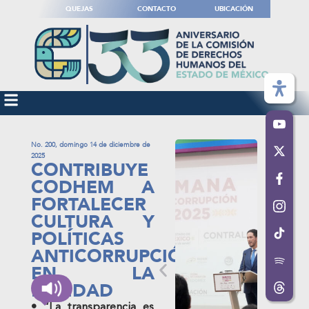
QUEJAS
CONTACTO
UBICACIÓN
No. 200, domingo 14 de diciembre de
2025
CONTRIBUYE
CODHEM A
FORTALECER
CULTURA Y
POLÍTICAS
ANTICORRUPCIÓN
EN LA
ENTIDAD
• “La transparencia es