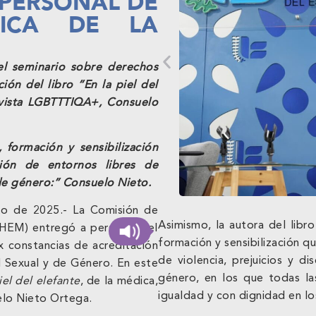
 PERSONAL DE
GICA DE LA
el seminario sobre derechos
ón del libro “En la piel del
tivista LGBTTTIQA+, Consuelo
 formación y sensibilización
ión de entornos libres de
 de género:” Consuelo Nieto.
to de 2025.- La Comisión de
Asimismo, la autora del libr
EM) entregó a personal del
formación y sensibilización q
 constancias de acreditación
de violencia, prejuicios y d
 Sexual y de Género. En este
género, en los que todas la
iel del elefante
, de la médica,
igualdad y con dignidad en lo
elo Nieto Ortega.