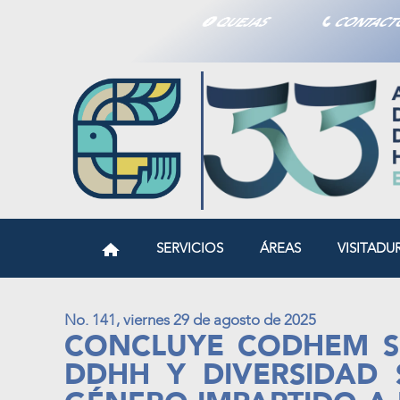
QUEJAS
CONTAC
SERVICIOS
ÁREAS
VISITADU
No. 141, viernes 29 de agosto de 2025
CONCLUYE CODHEM S
DDHH Y DIVERSIDAD 