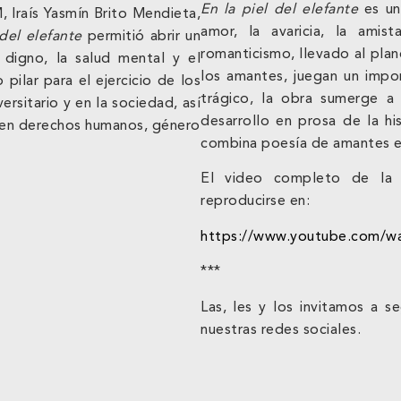
En la piel del elefante
es un
, Iraís Yasmín Brito Mendieta,
amor, la avaricia, la amis
 del elefante
permitió abrir un
romanticismo, llevado al plan
 digno, la salud mental y el
los amantes, juegan un impo
pilar para el ejercicio de los
trágico, la obra sumerge a
ersitario y en la sociedad, así
desarrollo en prosa de la his
 en derechos humanos, género
combina poesía de amantes en
El video completo de la 
reproducirse en:
https://www.youtube.com/
***
Las, les y los invitamos a 
nuestras redes sociales.