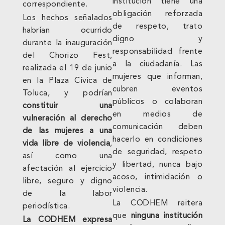
institución tiene una
correspondiente.
obligación reforzada
Los hechos señalados
de respeto, trato
habrían ocurrido
digno y
durante la inauguración
responsabilidad frente
del Chorizo Fest,
a la ciudadanía. Las
realizada el 19 de junio
mujeres que informan,
en la Plaza Cívica de
cubren eventos
Toluca, y podrían
públicos o colaboran
constituir una
en medios de
vulneración al derecho
comunicación deben
de las mujeres a una
hacerlo en condiciones
vida libre de violencia
,
de seguridad, respeto
así como una
y libertad, nunca bajo
afectación al ejercicio
acoso, intimidación o
libre, seguro y digno
violencia.
de la labor
La CODHEM reitera
periodística.
que
ninguna institución
La CODHEM expresa