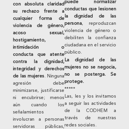
puede normalizar
con absoluta claridad
conductas que lesionen
su rechazo frente a
la dignidad de las
cualquier forma de
persona
, reproduzcan
violencia de género,
violencia de género o
acoso sexual,
debiliten la confianza
hostigamiento,
ciudadana en el servicio
intimidación o
público.
conducta que atente
La dignidad de las
contra la dignidad,
mujeres no se negocia,
integridad y derechos
no se posterga. Se
de las mujeres
. Ninguna
protege.
agresión debe
*****
minimizarse, justificarse
Las, les y los invitamos
ni encubrirse; menos
a seguir las actividades
aún cuando los
de la CODHEM a
señalamientos
través de nuestras
involucran a personas
redes sociales.
servidoras públicas,