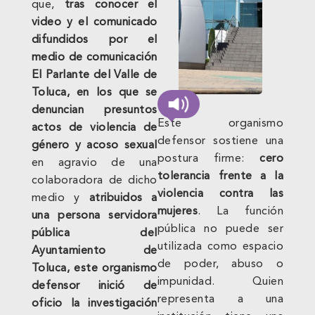
que,
tras conocer el
video y el comunicado
difundidos por el
medio de comunicación
El Parlante del Valle de
Toluca, en los que se
denuncian presuntos
Este organismo
actos de violencia de
defensor sostiene una
género y acoso sexual
postura firme:
cero
en agravio de una
tolerancia frente a la
colaboradora de dicho
violencia contra las
medio y
atribuidos a
mujeres
. La función
una persona servidora
pública no puede ser
pública del
utilizada como espacio
Ayuntamiento de
de poder, abuso o
Toluca, este organismo
impunidad. Quien
defensor inició de
representa a una
oficio la investigación