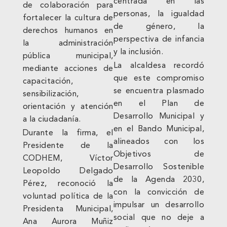
centrada en las
de colaboración para
personas, la igualdad
fortalecer la cultura de
de género, la
derechos humanos en
perspectiva de infancia
la administración
y la inclusión.
pública municipal,
La alcaldesa recordó
mediante acciones de
que este compromiso
capacitación,
se encuentra plasmado
sensibilización,
en el Plan de
orientación y atención
Desarrollo Municipal y
a la ciudadanía.
en el Bando Municipal,
Durante la firma, el
alineados con los
Presidente de la
Objetivos de
CODHEM, Víctor
Desarrollo Sostenible
Leopoldo Delgado
de la Agenda 2030,
Pérez, reconoció la
con la convicción de
voluntad política de la
impulsar un desarrollo
Presidenta Municipal,
social que no deje a
Ana Aurora Muñiz