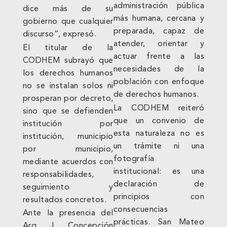
administración pública
dice más de su
más humana, cercana y
gobierno que cualquier
preparada, capaz de
discurso”, expresó.
atender, orientar y
El titular de la
actuar frente a las
CODHEM subrayó que
necesidades de la
los derechos humanos
población con enfoque
no se instalan solos ni
de derechos humanos.
prosperan por decreto,
La CODHEM reiteró
sino que se defienden
que un convenio de
institución por
esta naturaleza no es
institución, municipio
un trámite ni una
por municipio,
fotografía
mediante acuerdos con
institucional: es una
responsabilidades,
declaración de
seguimiento y
principios con
resultados concretos.
consecuencias
Ante la presencia del
prácticas. San Mateo
Arq. J. Concepción