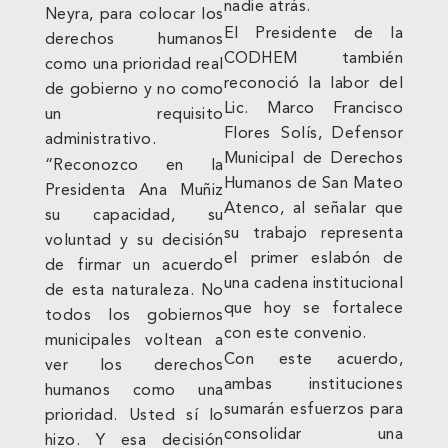
nadie atrás.
Neyra, para colocar los
El Presidente de la
derechos humanos
CODHEM también
como una prioridad real
reconoció la labor del
de gobierno y no como
Lic. Marco Francisco
un requisito
Flores Solís, Defensor
administrativo.
Municipal de Derechos
“Reconozco en la
Humanos de San Mateo
Presidenta Ana Muñiz
Atenco, al señalar que
su capacidad, su
su trabajo representa
voluntad y su decisión
el primer eslabón de
de firmar un acuerdo
una cadena institucional
de esta naturaleza. No
que hoy se fortalece
todos los gobiernos
con este convenio.
municipales voltean a
Con este acuerdo,
ver los derechos
ambas instituciones
humanos como una
sumarán esfuerzos para
prioridad. Usted sí lo
consolidar una
hizo. Y esa decisión