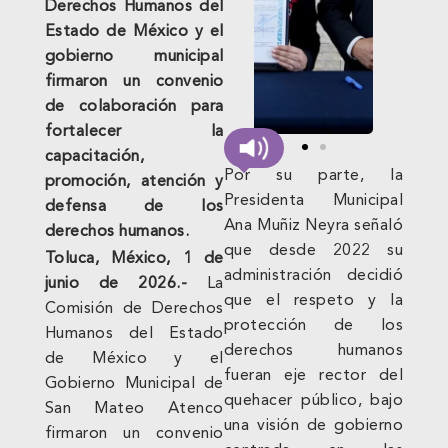
Derechos Humanos del
Estado de México y el
gobierno municipal
firmaron un convenio
de colaboración para
fortalecer la
capacitación,
Por su parte, la
promoción, atención y
Presidenta Municipal
defensa de los
Ana Muñiz Neyra señaló
derechos humanos.
que desde 2022 su
Toluca, México, 1 de
administración decidió
junio de 2026.-
La
que el respeto y la
Comisión de Derechos
protección de los
Humanos del Estado
derechos humanos
de México y el
fueran eje rector del
Gobierno Municipal de
quehacer público, bajo
San Mateo Atenco
una visión de gobierno
firmaron un convenio