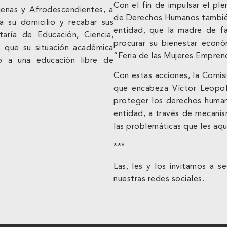
Con el fin de impulsar el ple
genas y Afrodescendientes, a
de Derechos Humanos también 
s a su domicilio y recabar sus
entidad, que la madre de fa
taría de Educación, Ciencia,
procurar su bienestar económ
 que su situación académica
“Feria de las Mujeres Empren
ho a una educación libre de
Con estas acciones, la Comi
que encabeza Víctor Leopo
proteger los derechos humano
entidad, a través de mecanis
las problemáticas que les aqu
***
Las, les y los invitamos a 
nuestras redes sociales.