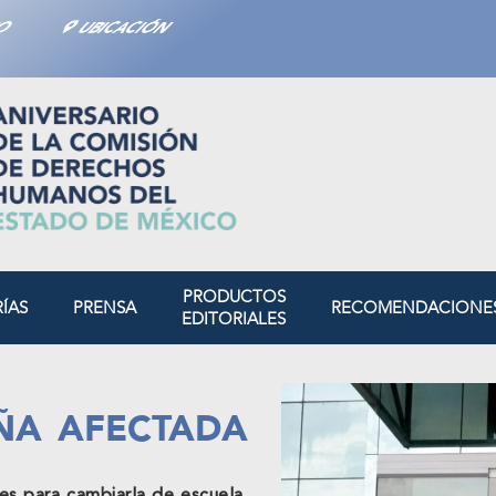
TO
UBICACIÓN
PRODUCTOS
RÍAS
PRENSA
RECOMENDACIONE
EDITORIALES
ÑA AFECTADA
es para cambiarla de escuela,