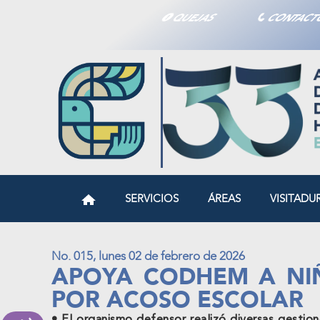
QUEJAS
CONTAC
SERVICIOS
ÁREAS
VISITADU
No. 015, lunes 02 de febrero de 2026
APOYA CODHEM A NI
POR ACOSO ESCOLAR
• El organismo defensor realizó diversas gestion