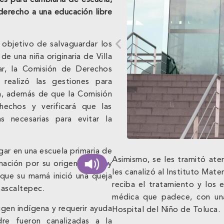
 derecho a una educación libre
 objetivo de salvaguardar los
e una niña originaria de Villa
ar, la Comisión de Derechos
ealizó las gestiones para
ca, además de que la Comisión
hechos y verificará que las
s necesarias para evitar la
gar en una escuela primaria de
Asimismo, se les tramitó aten
inación por su origen étnico y
les canalizó al Instituto Mate
que su mamá inició una queja
reciba el tratamiento y los 
mascaltepec.
médica que padece, con una
igen indígena y requerir ayuda
Hospital del Niño de Toluc
dre fueron canalizadas a la