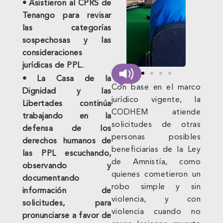
• Asistieron al CPRS de
Tenango para revisar
las categorías
sospechosas y las
consideraciones
jurídicas de PPL.
• La Casa de la
Con base en el marco
Dignidad y las
jurídico vigente, la
Libertades continúa
CODHEM atiende
trabajando en la
solicitudes de otras
defensa de los
personas posibles
derechos humanos de
beneficiarias de la Ley
las PPL escuchando,
de Amnistía, como
observando y
quienes cometieron un
documentando
robo simple y sin
información de
violencia, y con
solicitudes, para
violencia cuando no
pronunciarse a favor de