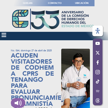
QUEJAS
CONTACTO
UBICACIÓN
No. 064, domingo 27 de abril de 2025
ACUDEN
VISITADORES
DE CODHEM
A CPRS DE
TENANGO
PARA
EVALUAR
PRONUNCIAMIENTOS
DE AMNISTÍA