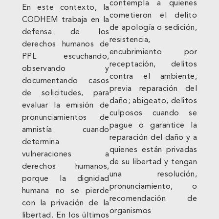
contempla a quienes
En este contexto, la
cometieron el delito
CODHEM trabaja en la
de apología o sedición,
defensa de los
resistencia,
derechos humanos de
encubrimiento por
PPL escuchando,
receptación, delitos
observando y
contra el ambiente,
documentando casos
previa reparación del
de solicitudes, para
daño; abigeato, delitos
evaluar la emisión de
culposos cuando se
pronunciamientos de
pague o garantice la
amnistía cuando
reparación del daño y a
determina
quienes están privadas
vulneraciones a
de su libertad y tengan
derechos humanos,
una resolución,
porque la dignidad
pronunciamiento, o
humana no se pierde
recomendación de
con la privación de la
organismos
libertad. En los últimos