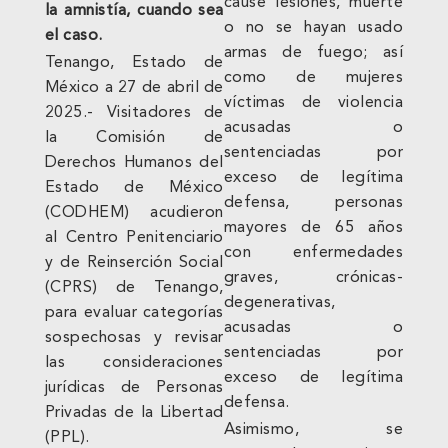
cause lesiones, muerte
la amnistía, cuando sea
o no se hayan usado
el caso.
armas de fuego; así
Tenango, Estado de
como de mujeres
México a 27 de abril de
víctimas de violencia
2025.- Visitadores de
acusadas o
la Comisión de
sentenciadas por
Derechos Humanos del
exceso de legítima
Estado de México
defensa, personas
(CODHEM) acudieron
mayores de 65 años
al Centro Penitenciario
con enfermedades
y de Reinserción Social
graves, crónicas-
(CPRS) de Tenango,
degenerativas,
para evaluar categorías
acusadas o
sospechosas y revisar
sentenciadas por
las consideraciones
exceso de legítima
jurídicas de Personas
defensa.
Privadas de la Libertad
Asimismo, se
(PPL).