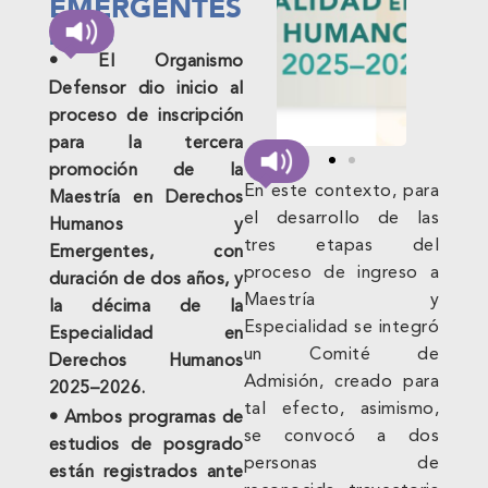
EMERGENTES
2025
• El Organismo
Defensor dio inicio al
proceso de inscripción
para la tercera
promoción de la
En este contexto, para
Maestría en Derechos
el desarrollo de las
Humanos y
tres etapas del
Emergentes, con
proceso de ingreso a
duración de dos años, y
Maestría y
la décima de la
Especialidad se integró
Especialidad en
un Comité de
Derechos Humanos
Admisión, creado para
2025–2026.
tal efecto, asimismo,
• Ambos programas de
se convocó a dos
estudios de posgrado
personas de
están registrados ante