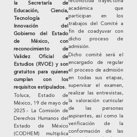
reconocida trayectoria
la Secretaría de
académica que
Educación, Ciencia,
participan en los
Tecnología e
trabajos del Comité a
Innovación del
fin de coadyuvar con
Gobierno del Estado
dicho proceso de
de México, con
admisión.
reconocimiento de
Dicho comité será el
Validez Oficial de
encargado de regular
Estudios (RVOE) y son
el proceso de admisión
gratuitos para quienes
en todas sus etapas,
cumplan con los
supervisar el examen,
requisitos estipulados.
realizar las entrevistas,
Toluca, Estado de
la valoración curricular
México, 19 de mayo de
de las personas
2025.- La Comisión de
aspirantes, así como la
Derechos Humanos del
verificación de la
Estado de México
conformación de las
(CODHEM) multiplica