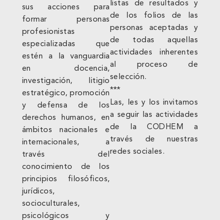
listas de resultados y
sus acciones para
de los folios de las
formar personas
personas aceptadas y
profesionistas
de todas aquellas
especializadas que
actividades inherentes
estén a la vanguardia
al proceso de
en docencia,
selección.
investigación, litigio
***
estratégico, promoción
Las, les y los invitamos
y defensa de los
a seguir las actividades
derechos humanos, en
de la CODHEM a
ámbitos nacionales e
través de nuestras
internacionales, a
redes sociales.
través del
conocimiento de los
principios filosóficos,
jurídicos,
socioculturales,
psicológicos y